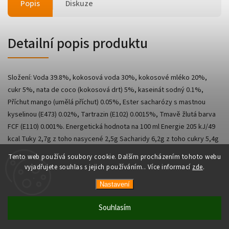
Popis
Diskuze
Detailní popis produktu
Složení: Voda 39.8%, kokosová voda 30%, kokosové mléko 20%,
cukr 5%, nata de coco (kokosová drt) 5%, kaseinát sodný 0.1%,
Příchut mango (umělá příchut) 0.05%, Ester sacharózy s mastnou
kyselinou (E473) 0.02%, Tartrazin (E102) 0.0015%, Tmavě žlutá barva
FCF (E110) 0.001%. Energetická hodnota na 100 ml Energie 205 kJ/49
kcal Tuky 2,7g z toho nasycené 2,5g Sacharidy 6,2g z toho cukry 5,4g
Bílkoviny 0g Sůl 0g
Tento web používá soubory cookie. Dalším procházením tohoto webu
vyjadřujete souhlas s jejich používáním.. Více informací
zde
.
Nastavení
Copyright 2026
AsianShop
. Všechna práva vyhrazena.
Vytvořil
Shoptet
| Design
Shoptak.cz
Souhlasím