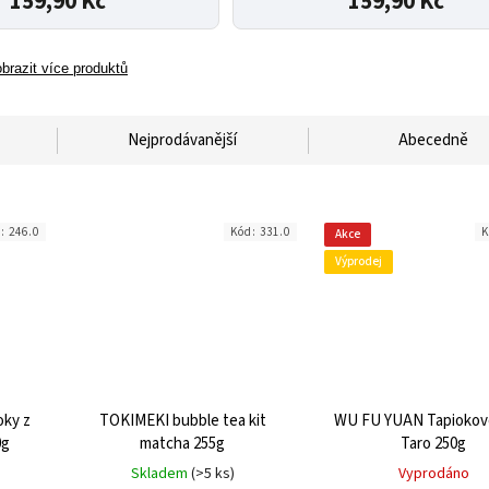
159,90 Kč
159,90 Kč
brazit více produktů
Nejprodávanější
Abecedně
d:
246.0
Kód:
331.0
K
Akce
Výprodej
ky z
TOKIMEKI bubble tea kit
WU FU YUAN Tapiokové
0g
matcha 255g
Taro 250g
Skladem
(>5 ks)
Vyprodáno