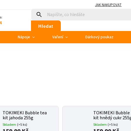
JAK NAKUPOVAT
a:
4
Hledat
e
Nápoje
Vaření
Dárkový poukaz
TOKIMEKI Bubble tea
TOKIMEKI Bubble 
kit jahoda 255g
kit hnědý cukr 255
Skladem
(>5 ks)
Skladem
(>5 ks)