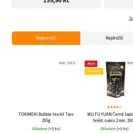
159,90 Kč
Zo
Nejlevnější
Nejdražší
Kód:
329.0
Kó
Akce
Výprodej
TOKIMEKI Bubble tea kit Taro
WU FU YUAN Černé tapio
255g
hněd. cukru 2 min. 25
Skladem
(>5 ks)
Skladem
(>5 ks)