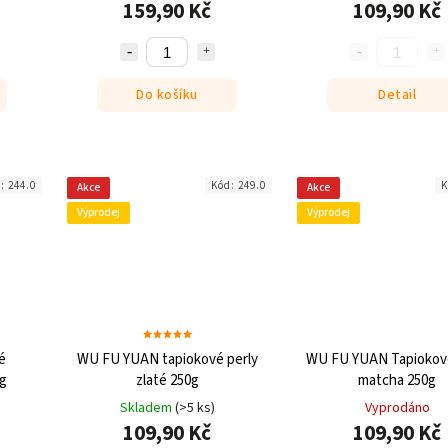
159,90 Kč
109,90 Kč
Do košíku
Detail
d:
244.0
Kód:
249.0
K
Akce
Akce
Výprodej
Výprodej
é
WU FU YUAN tapiokové perly
WU FU YUAN Tapiokové
0g
zlaté 250g
matcha 250g
Skladem
(>5 ks)
Vyprodáno
109,90 Kč
109,90 Kč