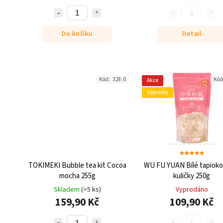
Do košíku
Detail
Kód:
328.0
Kó
Akce
Výprodej
TOKIMEKI Bubble tea kit Cocoa
WU FU YUAN Bílé tapiokov
mocha 255g
kuličky 250g
Skladem
(>5 ks)
Vyprodáno
159,90 Kč
109,90 Kč