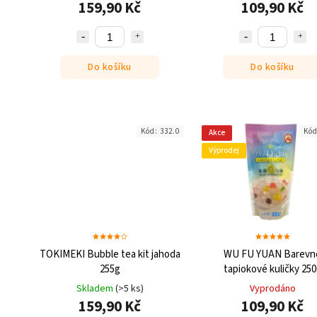
159,90 Kč
109,90 Kč
Do košíku
Do košíku
Kód:
332.0
Kó
Akce
Výprodej
TOKIMEKI Bubble tea kit jahoda
WU FU YUAN Barevn
255g
tapiokové kuličky 25
Skladem
(>5 ks)
Vyprodáno
159,90 Kč
109,90 Kč