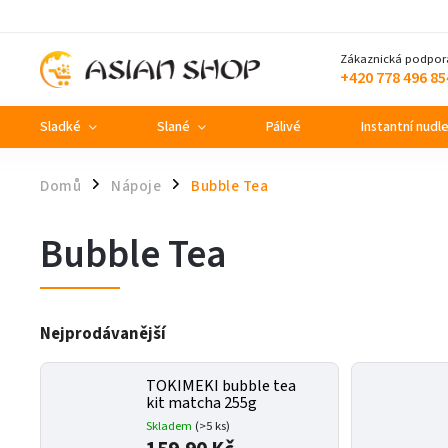
Zákaznická podpor
+420 778 496 85
Sladké
Slané
Pálivé
Instantní nudl
Domů
Nápoje
Bubble Tea
/
/
Bubble Tea
Nejprodávanější
TOKIMEKI bubble tea
kit matcha 255g
Skladem
(>5 ks)