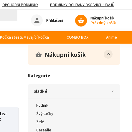
OBCHODNÍ PODMÍNKY
PODMÍNKY OCHRANY OSOBNÍCH ÚDAJŮ
Nákupní košík
Přihlášení
Prázdný košík
Kočka štěstí/Mávající kočka
COMBO BOX
Anime
Nákupní košík
Kategorie
Sladké
Pudink
tea
Žvýkačky
g
Želé
Cereálie