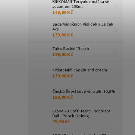
KIKKOMAN Teriyaki omáčka se
sezamem 250ml
149,90 Kč
Sada Vánočních Vidliček a Lžiček
4ks
179,90 Kč
Takis Buckin’ Ranch
129,90 Kč
Kitkat Mini cookie and cream
179,90 Kč
Čínské Švestkové víno alk. 10,5%
159,90 Kč
FASIMIYU Soft Heart Chocolate
Ball - Peach Oolong
79,90 Kč