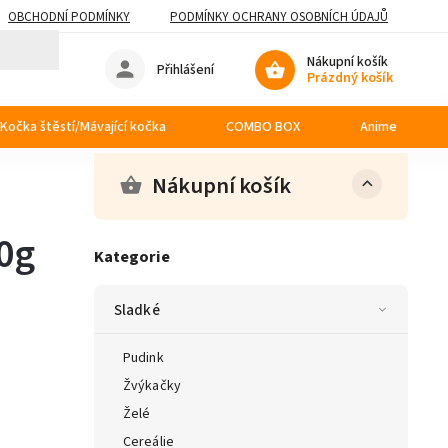
OBCHODNÍ PODMÍNKY
PODMÍNKY OCHRANY OSOBNÍCH ÚDAJŮ
Nákupní košík
Přihlášení
Prázdný košík
Kočka štěstí/Mávající kočka
COMBO BOX
Anime
Nákupní košík
0g
Kategorie
Sladké
Pudink
Žvýkačky
Želé
Cereálie