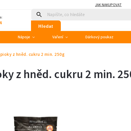
JAK NAKUPOVAT
a:
4
Hledat
e
Nápoje
Vaření
Dárkový poukaz
ioky z hněd. cukru 2 min. 250g
ky z hněd. cukru 2 min. 25