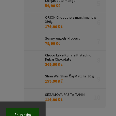
Konjac želé mango
59,90 Kč
ORION Chocopie s marshmallow
396g
179,90 Kč
Sonny Angels Hippers
79,90 Kč
Choco Lake Kunafa Pistachio
Dubai Chocolate
369,90 Kč
Shan Wai Shan Čaj Matcha 80 g
159,90 Kč
SEZAMOVÁ PASTA TAHINI
119,90 Kč
Souhlasím