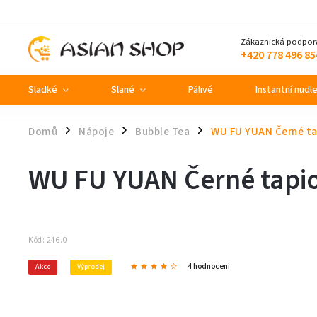
Zákaznická podpor
+420 778 496 85
Sladké
Slané
Pálivé
Instantní nudl
Domů
Nápoje
Bubble Tea
WU FU YUAN Černé tap
/
/
/
WU FU YUAN Černé tapio
Kód:
246.0
4 hodnocení
Akce
Výprodej