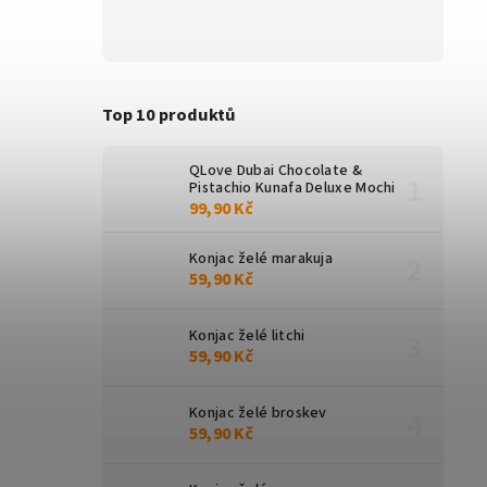
Top 10 produktů
QLove Dubai Chocolate &
Pistachio Kunafa Deluxe Mochi
99,90 Kč
Konjac želé marakuja
59,90 Kč
Konjac želé litchi
59,90 Kč
Konjac želé broskev
59,90 Kč