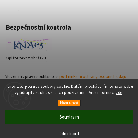
Bezpečnostní kontrola
Opište text z obrázku
Vložením zprávy souhlasíte s
podmínkami ochrany osobních údajů
Tento web používá soubory cookie. Dalším procházením tohoto webu
Odeslat
vyjadřujete souhlas s jejich používáním.. Více informací
zde
.
Nastavení
Copyright 2026
AsianShop
. Všechna práva vyhrazena.
Vytvořil
Shoptet
| Design
Shoptak.cz
Souhlasím
Odmítnout