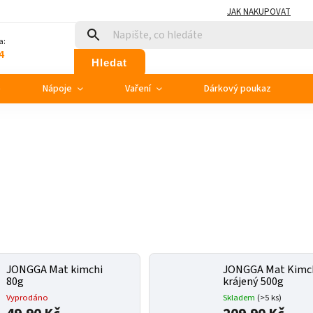
JAK NAKUPOVAT
a:
4
Hledat
e
Nápoje
Vaření
Dárkový poukaz
JONGGA Mat kimchi
JONGGA Mat Kimc
80g
krájený 500g
Vyprodáno
Skladem
(>5 ks)