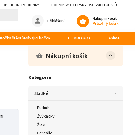
OBCHODNÍ PODMÍNKY
PODMÍNKY OCHRANY OSOBNÍCH ÚDAJŮ
Nákupní košík
Přihlášení
Prázdný košík
Kočka štěstí/Mávající kočka
COMBO BOX
Anime
Nákupní košík
Kategorie
Sladké
Pudink
hi
Žvýkačky
Želé
Cereálie