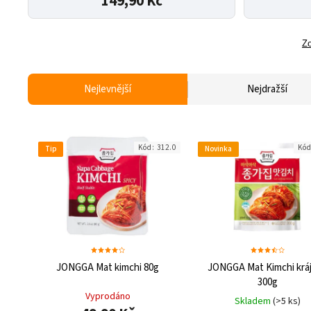
149,90 Kč
Zo
Nejlevnější
Nejdražší
Kód:
312.0
Kó
Tip
Novinka
JONGGA Mat kimchi 80g
JONGGA Mat Kimchi krá
300g
Vyprodáno
Skladem
(>5 ks)