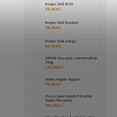
Konjac želé litchi
59,90 Kč
Konjac želé broskev
59,90 Kč
Konjac želé mango
59,90 Kč
ORION Chocopie s marshmallow
396g
179,90 Kč
Sonny Angels Hippers
79,90 Kč
Choco Lake Kunafa Pistachio
Dubai Chocolate
369,90 Kč