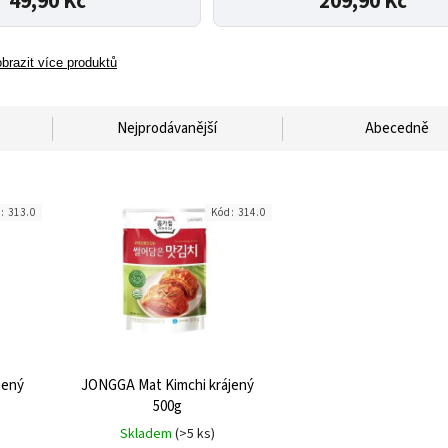
49,90 Kč
209,90 Kč
brazit více produktů
Nejprodávanější
Abecedně
d:
313.0
Kód:
314.0
jený
JONGGA Mat Kimchi krájený
500g
Skladem
(>5 ks)