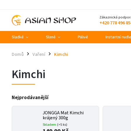
Zákaznická podpor
+420 778 496 85
Sladké
Slané
Pálivé
Instantní nudl
Domů
Vaření
Kimchi
/
/
Kimchi
Nejprodávanější
JONGGA Mat Kimchi
krájený 300g
Skladem
(>5 ks)