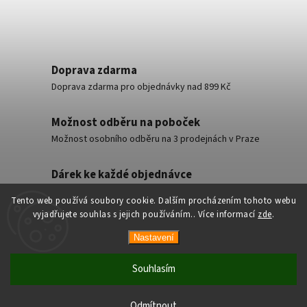
Doprava zdarma
Doprava zdarma pro objednávky nad 899 Kč
Možnost odběru na poboček
Možnost osobního odběru na 3 prodejnách v Praze
Dárek ke každé objednávce
Malý dárek ke každé objednávce zdarma
Tento web používá soubory cookie. Dalším procházením tohoto webu
vyjadřujete souhlas s jejich používáním.. Více informací
zde
.
Nastavení
Copyright 2026
AsianShop
. Všechna práva vyhrazena.
Vytvořil
Shoptet
| Design
Shoptak.cz
Souhlasím
Odmítnout