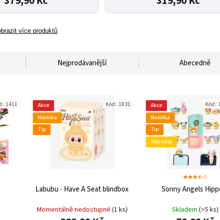
379,90 Kč
319,90 Kč
brazit více produktů
Nejprodávanější
Abecedně
d:
1411
Kód:
1831
Kód:
Akce
Akce
Novinka
Novinka
Tip
Tip
Výprodej
Labubu - Have A Seat blindbox
Sonny Angels Hipp
Momentálně nedostupné
(1 ks)
Skladem
(>5 ks)