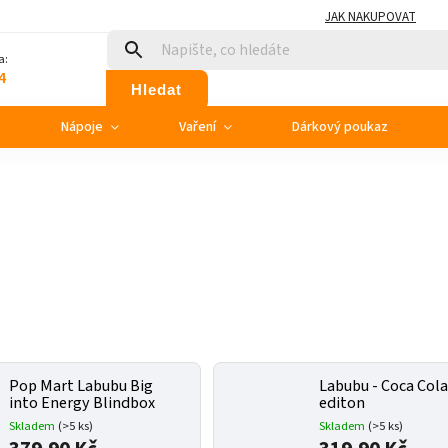
JAK NAKUPOVAT
a:
4
Hledat
e
Nápoje
Vaření
Dárkový poukaz
Pop Mart Labubu Big
Labubu - Coca Col
into Energy Blindbox
editon
Skladem
(>5 ks)
Skladem
(>5 ks)