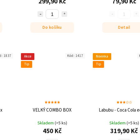
299,90 Kč
79,90 Kč
Do košíku
Detail
d:
1837
Kód:
1417
Akce
Novinka
Tip
Tip
ox
VELKÝ COMBO BOX
Labubu - Coca Cola e
Skladem
(>5 ks)
Skladem
(>5 ks)
450 Kč
319,90 Kč