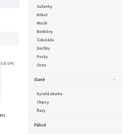
Sušenky
Kitkat
Mochi
Bonbóny
Čokoláda
Dortíky
Pocky
1828/DRE
Oreo
Slané
Kyselá okurka
Chipsy
Řasy
ers
Pálivé