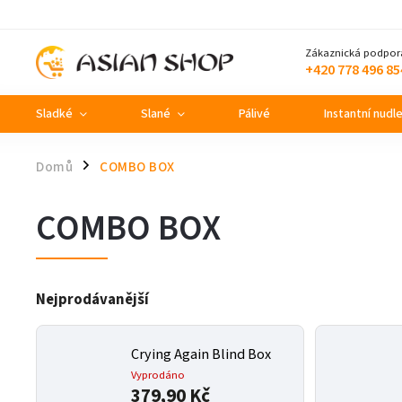
Zákaznická podpor
+420 778 496 85
Sladké
Slané
Pálivé
Instantní nudl
Domů
COMBO BOX
/
COMBO BOX
Nejprodávanější
Crying Again Blind Box
Vyprodáno
379,90 Kč