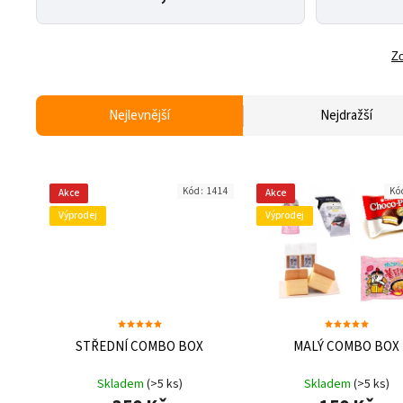
Zo
Nejlevnější
Nejdražší
Kód:
1414
Kó
Akce
Akce
Výprodej
Výprodej
STŘEDNÍ COMBO BOX
MALÝ COMBO BOX
Skladem
(>5 ks)
Skladem
(>5 ks)