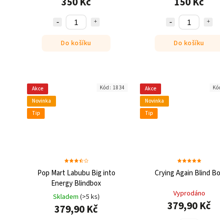
350 Kč
150 Kč
Do košíku
Do košíku
Kód:
1834
Kó
Akce
Akce
Novinka
Novinka
Tip
Tip
Pop Mart Labubu Big into
Crying Again Blind B
Energy Blindbox
Vyprodáno
Skladem
(>5 ks)
379,90 Kč
379,90 Kč