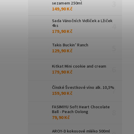
sezamem 250ml
149,90 Kč
Sada Vánočních Vidliček a Lžiček
4ks
179,90 Kč
Takis Buckin’ Ranch
129,90 Kč
Kitkat Mini cookie and cream
179,90 Kč
Čínské Švestkové víno alk. 10,5%
159,90 Kč
FASIMIYU Soft Heart Chocolate
Ball - Peach Oolong
79,90 Kč
AROY-D kokosové mléko 500ml