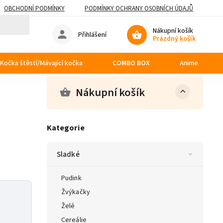
OBCHODNÍ PODMÍNKY
PODMÍNKY OCHRANY OSOBNÍCH ÚDAJŮ
Nákupní košík
Přihlášení
Prázdný košík
Kočka štěstí/Mávající kočka
COMBO BOX
Anime
Nákupní košík
Kategorie
Sladké
Pudink
a
Žvýkačky
Želé
Cereálie