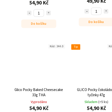
49,90 Kč
54,90 Kč
Do košíku
Do košíku
Kód:
344.0
K
Tip
Glico Pocky Baked Cheesecake
GLICO Pocky čokolád
33g THA
tyčinky 47g
Vyprodáno
Skladem
(>5 ks)
54,90 Kč
54,90 Kč