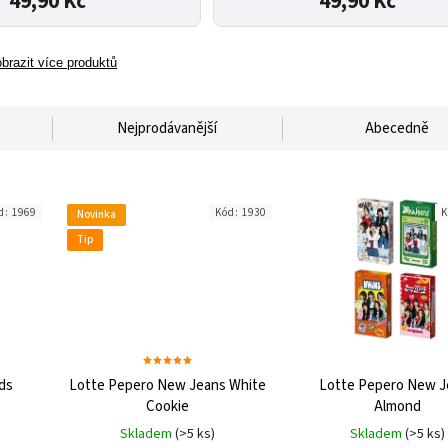
49,90 Kč
49,90 Kč
brazit více produktů
Nejprodávanější
Abecedně
d:
1969
Kód:
1930
K
Novinka
Tip
ds
Lotte Pepero New Jeans White
Lotte Pepero New J
Cookie
Almond
Skladem
(>5 ks)
Skladem
(>5 ks)