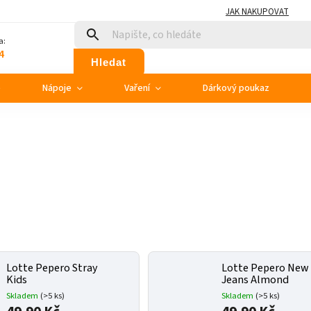
JAK NAKUPOVAT
a:
4
Hledat
e
Nápoje
Vaření
Dárkový poukaz
Lotte Pepero Stray
Lotte Pepero New
Kids
Jeans Almond
Skladem
(>5 ks)
Skladem
(>5 ks)