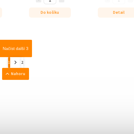
Do košíku
Detail
Načíst další 3
1
2
Nahoru