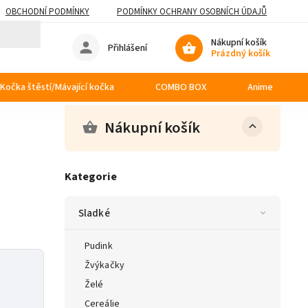
OBCHODNÍ PODMÍNKY
PODMÍNKY OCHRANY OSOBNÍCH ÚDAJŮ
Nákupní košík
Přihlášení
Prázdný košík
Kočka štěstí/Mávající kočka
COMBO BOX
Anime
Nákupní košík
Kategorie
Sladké
Pudink
Žvýkačky
Želé
Cereálie