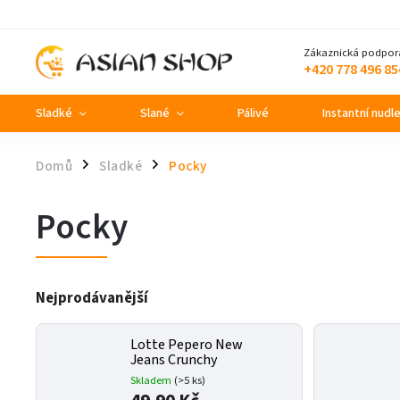
Zákaznická podpor
+420 778 496 85
Sladké
Slané
Pálivé
Instantní nudl
Domů
Sladké
Pocky
/
/
Pocky
Nejprodávanější
Lotte Pepero New
Jeans Crunchy
Skladem
(>5 ks)