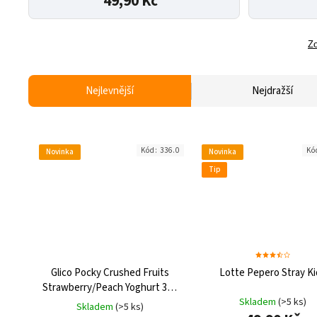
49,90 Kč
Zo
Nejlevnější
Nejdražší
Kód:
336.0
Kó
Novinka
Novinka
Tip
Glico Pocky Crushed Fruits
Lotte Pepero Stray Ki
Strawberry/Peach Yoghurt 38g
THA
Skladem
(>5 ks)
Skladem
(>5 ks)