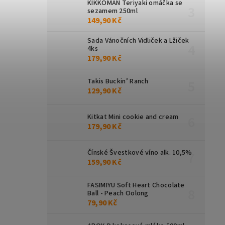
KIKKOMAN Teriyaki omáčka se
sezamem 250ml
149,90 Kč
Sada Vánočních Vidliček a Lžiček
4ks
179,90 Kč
Takis Buckin’ Ranch
129,90 Kč
Kitkat Mini cookie and cream
179,90 Kč
Čínské Švestkové víno alk. 10,5%
159,90 Kč
FASIMIYU Soft Heart Chocolate
Ball - Peach Oolong
79,90 Kč