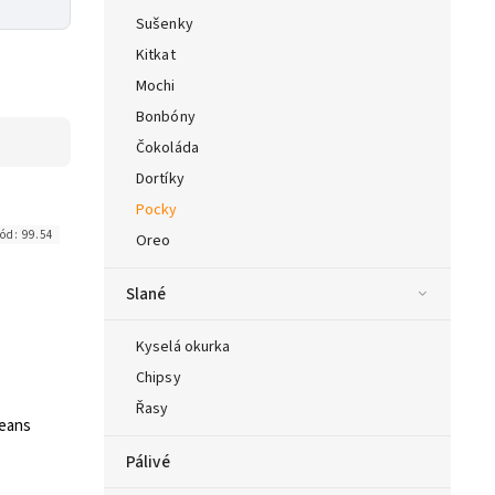
Sušenky
Kitkat
Mochi
Bonbóny
Čokoláda
Dortíky
Pocky
ód:
99.54
Oreo
Slané
Kyselá okurka
Chipsy
Řasy
eans
Pálivé