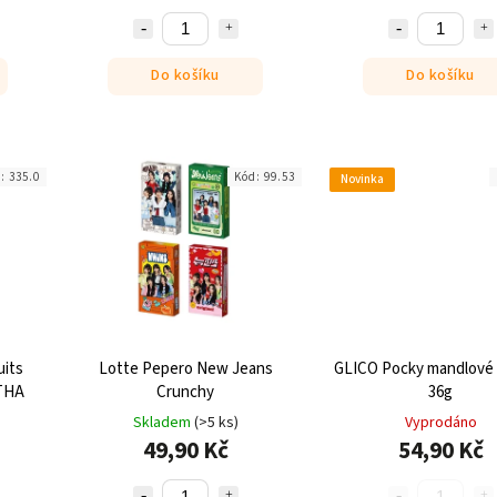
Do košíku
Do košíku
d:
335.0
Kód:
99.53
Novinka
uits
Lotte Pepero New Jeans
GLICO Pocky mandlové 
 THA
Crunchy
36g
Skladem
(>5 ks)
Vyprodáno
49,90 Kč
54,90 Kč