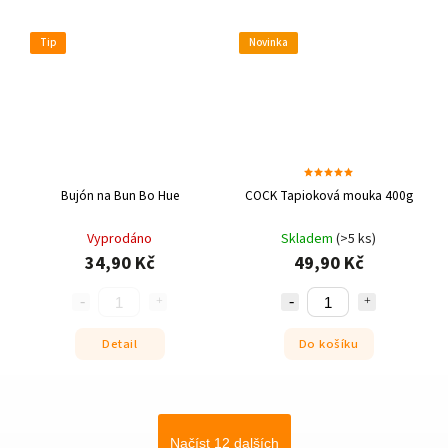
Tip
Novinka
Bujón na Bun Bo Hue
COCK Tapioková mouka 400g
Vyprodáno
Skladem
(>5 ks)
34,90 Kč
49,90 Kč
Detail
Do košíku
Načíst 12 dalších