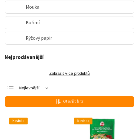
Mouka
Koření
Rýžový papír
Nejprodávanější
Zobrazit více produktů
Nejlevnější
Nejdražší
Otevřít filtr
Nejprodávanější
Abecedně
Novinka
Novinka