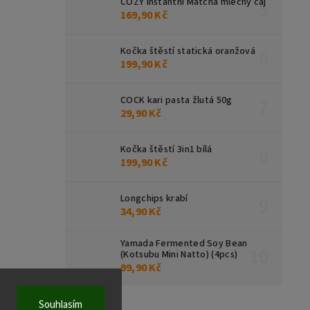
COZY instantní Matcha mléčný čaj
169,90 Kč
Kočka štěstí statická oranžová
199,90 Kč
COCK kari pasta žlutá 50g
29,90 Kč
Kočka štěstí 3in1 bílá
199,90 Kč
Longchips krabí
34,90 Kč
Yamada Fermented Soy Bean
(Kotsubu Mini Natto) (4pcs)
99,90 Kč
Souhlasím