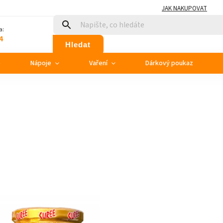
JAK NAKUPOVAT
a:
4
Hledat
e
Nápoje
Vaření
Dárkový poukaz