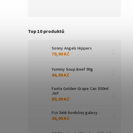
Top 10 produktů
Sonny Angels Hippers
79,90 Kč
Yummy Soup Beef 90g
44,90 Kč
Fanta Golden Grape Can 500ml
JAP
89,90 Kč
Fizi želé bonbóny galaxy
34,90 Kč