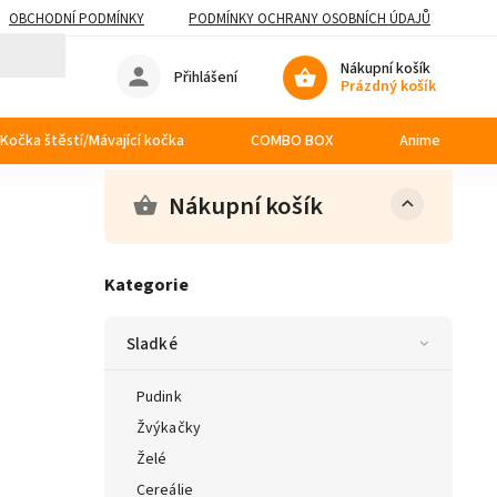
OBCHODNÍ PODMÍNKY
PODMÍNKY OCHRANY OSOBNÍCH ÚDAJŮ
Nákupní košík
Přihlášení
Prázdný košík
Kočka štěstí/Mávající kočka
COMBO BOX
Anime
Nákupní košík
Kategorie
Sladké
Pudink
Žvýkačky
Želé
Cereálie