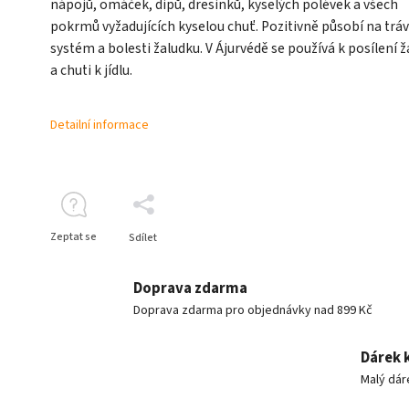
nápojů, omáček, dipů, dresinků, kyselých polévek a všech
pokrmů vyžadujících kyselou chuť. Pozitivně působí na tráv
systém a bolesti žaludku. V Ájurvédě se používá k posílení 
a chuti k jídlu.
Detailní informace
Zeptat se
Sdílet
Doprava zdarma
Doprava zdarma pro objednávky nad 899 Kč
Dárek 
Malý dár