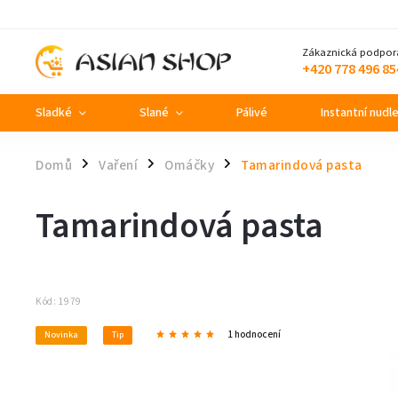
Zákaznická podpor
+420 778 496 85
Sladké
Slané
Pálivé
Instantní nudl
Domů
Vaření
Omáčky
Tamarindová pasta
/
/
/
Tamarindová pasta
Kód:
1979
1 hodnocení
Novinka
Tip