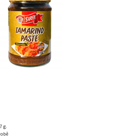
7 g.
robě