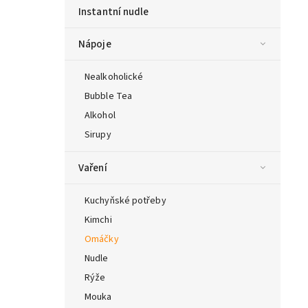
Instantní nudle
Nápoje
Nealkoholické
Bubble Tea
Alkohol
Sirupy
Vaření
Kuchyňské potřeby
Kimchi
Omáčky
Nudle
Rýže
Mouka