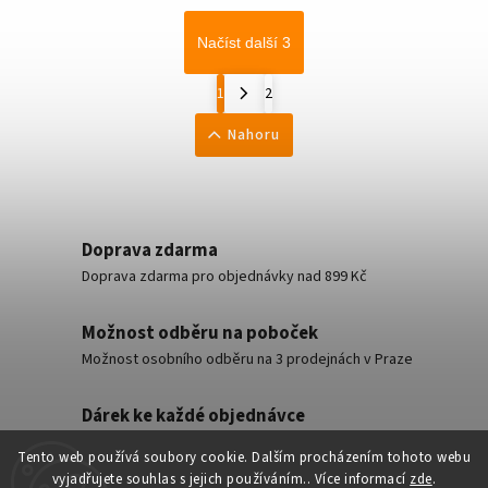
Načíst další 3
1
2
Nahoru
Doprava zdarma
Doprava zdarma pro objednávky nad 899 Kč
Možnost odběru na poboček
Možnost osobního odběru na 3 prodejnách v Praze
Dárek ke každé objednávce
Malý dárek ke každé objednávce zdarma
Tento web používá soubory cookie. Dalším procházením tohoto webu
vyjadřujete souhlas s jejich používáním.. Více informací
zde
.