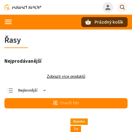
Prázdný košík
Hledat
Řasy
Nejprodávanější
Zobrazit více produktů
Nejlevnější
Nejdražší
Otevřít filtr
Nejprodávanější
Abecedně
Novinka
Tip