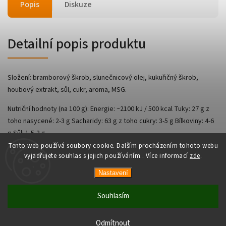
Popis
Diskuze
Detailní popis produktu
Složení: bramborový škrob, slunečnicový olej, kukuřičný škrob,
houbový extrakt, sůl, cukr, aroma, MSG.
Nutriční hodnoty (na 100 g): Energie: ~2100 kJ / 500 kcal Tuky: 27 g z
toho nasycené: 2-3 g Sacharidy: 63 g z toho cukry: 3-5 g Bílkoviny: 4-6
g Sůl: 1,5-2 g
Tento web používá soubory cookie. Dalším procházením tohoto webu
vyjadřujete souhlas s jejich používáním.. Více informací
zde
.
Nastavení
Copyright 2026
AsianShop
. Všechna práva vyhrazena.
Vytvořil
Shoptet
| Design
Shoptak.cz
Souhlasím
Odmítnout