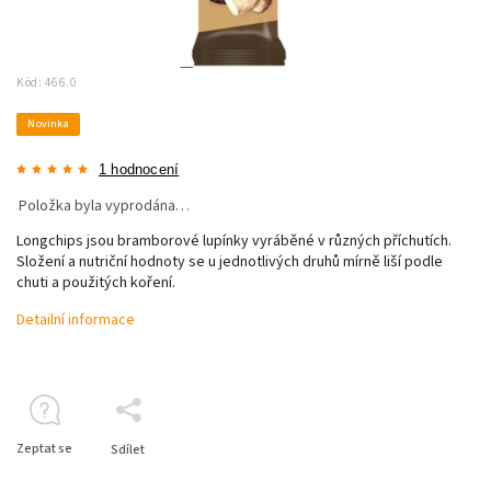
Kód:
466.0
Novinka
1 hodnocení
Položka byla vyprodána…
Longchips jsou bramborové lupínky vyráběné v různých příchutích.
Složení a nutriční hodnoty se u jednotlivých druhů mírně liší podle
chuti a použitých koření.
Detailní informace
Zeptat se
Sdílet