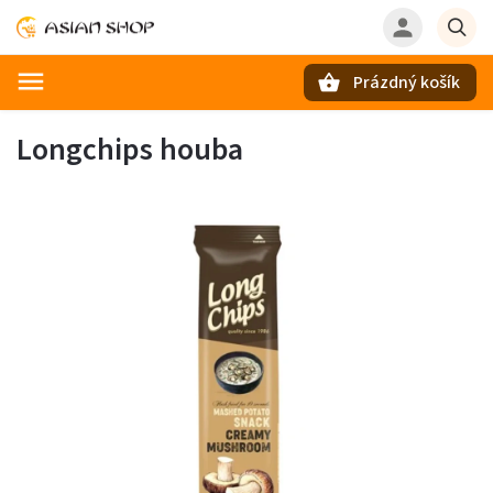
Prázdný košík
Hledat
Longchips houba