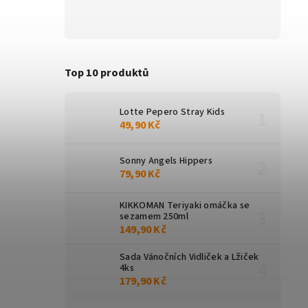
Top 10 produktů
Lotte Pepero Stray Kids
49,90 Kč
Sonny Angels Hippers
79,90 Kč
KIKKOMAN Teriyaki omáčka se
sezamem 250ml
149,90 Kč
Sada Vánočních Vidliček a Lžiček
4ks
179,90 Kč