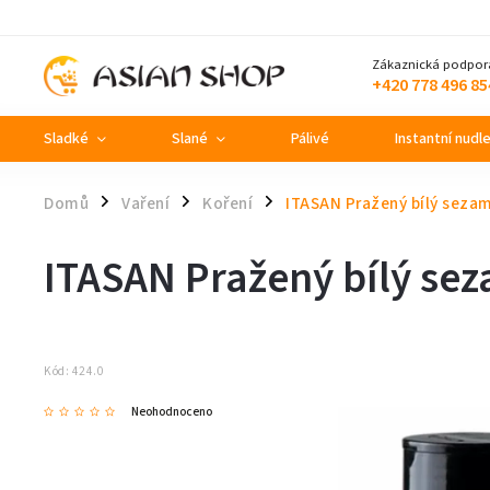
Zákaznická podpor
+420 778 496 85
Sladké
Slané
Pálivé
Instantní nudl
Domů
Vaření
Koření
ITASAN Pražený bílý seza
/
/
/
ITASAN Pražený bílý se
Kód:
424.0
Neohodnoceno