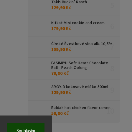
Takis Buckin’ Ranch
129,90 Kč
Kitkat Mini cookie and cream
179,90 Kč
Čínské Švestkové víno alk. 10,5%
159,90 Kč
FASIMIYU Soft Heart Chocolate
Ball - Peach Oolong
79,90 Kč
AROY-D kokosové mléko 500ml
129,90 Kč
Buldak hot chicken flavor ramen
59,90 Kč
Souhlasím