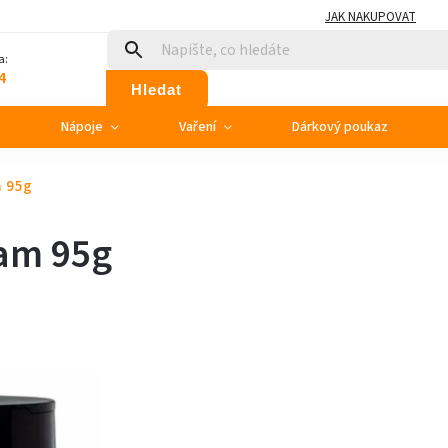
JAK NAKUPOVAT
a:
4
Hledat
e
Nápoje
Vaření
Dárkový poukaz
m 95g
zam 95g