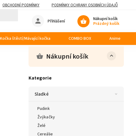
OBCHODNÍ PODMÍNKY
PODMÍNKY OCHRANY OSOBNÍCH ÚDAJŮ
Nákupní košík
Přihlášení
Prázdný košík
Kočka štěstí/Mávající kočka
COMBO BOX
Anime
Nákupní košík
Kategorie
Sladké
Pudink
Žvýkačky
Želé
Cereálie