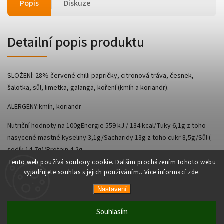
Popis
Diskuze
Detailní popis produktu
SLOŽENÍ: 28% červené chilli papričky, citronová tráva, česnek,
šalotka, sůl, limetka, galanga, koření (kmín a koriandr).
ALERGENY:kmín, koriandr
Nutriční hodnoty na 100gEnergie 559 kJ / 134 kcal/Tuky 6,1g z toho
nasycené mastné kyseliny 3,1g/Sacharidy 13g z toho cukr 8,5g/Sůl (
sodík 14,7g)/Protein 4,2g
Tento web používá soubory cookie. Dalším procházením tohoto webu
vyjadřujete souhlas s jejich používáním.. Více informací
zde
.
Nastavení
Copyright 2026
AsianShop
. Všechna práva vyhrazena.
Vytvořil
Shoptet
| Design
Shoptak.cz
Souhlasím