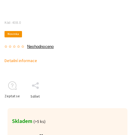
Kód:
408.0
Novinka
Neohodnoceno
Detailní informace
Zeptat se
Sdílet
Skladem
(>5 ks)