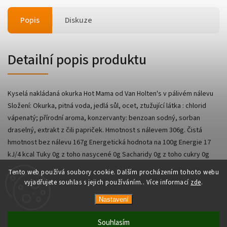
Popis
Diskuze
Detailní popis produktu
Kyselá nakládaná okurka Hot Mama od Van Holten's v pálivém nálevu
Složení: Okurka, pitná voda, jedlá sůl, ocet, ztužující látka : chlorid
vápenatý; přírodní aroma, konzervanty: benzoan sodný, sorban
draselný, extrakt z čili papriček. Hmotnost s nálevem 306g. Čistá
hmotnost bez nálevu 167g Energetická hodnota na 100g Energie 17
kJ/4 kcal Tuky 0g z toho nasycené 0g Sacharidy 0g z toho cukry 0g
Sůl 1,5g Bílkoviny 0g
Tento web používá soubory cookie. Dalším procházením tohoto webu
vyjadřujete souhlas s jejich používáním.. Více informací
zde
.
Nastavení
Copyright 2026
AsianShop
. Všechna práva vyhrazena.
Vytvořil
Shoptet
| Design
Shoptak.cz
Souhlasím