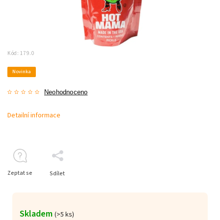
Kód:
179.0
Novinka
Neohodnoceno
Detailní informace
Zeptat se
Sdílet
Skladem
(>5 ks)