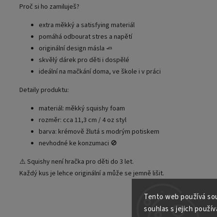
Proč si ho zamiluješ?
extra měkký a satisfying materiál
pomáhá odbourat stres a napětí
originální design másla 🧈
skvělý dárek pro děti i dospělé
ideální na mačkání doma, ve škole i v práci
Detaily produktu:
materiál: měkký squishy foam
rozměr: cca 11,3 cm / 4 oz styl
barva: krémově žlutá s modrým potiskem
nevhodné ke konzumaci 🚫
⚠️ Squishy není hračka pro děti do 3 let.
Každý kus je lehce originální a může se jemně lišit.
Tento web používá sou
souhlas s jejich použív