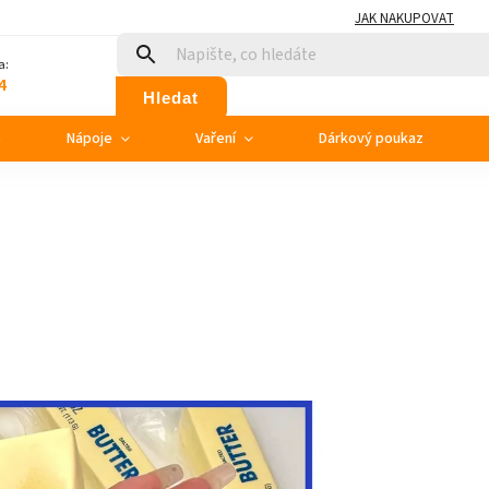
JAK NAKUPOVAT
a:
4
Hledat
e
Nápoje
Vaření
Dárkový poukaz