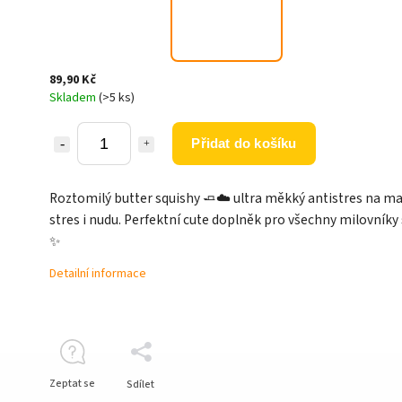
89,90 Kč
Skladem
(>5 ks)
Přidat do košíku
Roztomilý butter squishy 🧈☁️ ultra měkký antistres na m
stres i nudu. Perfektní cute doplněk pro všechny milovníky s
✨
Detailní informace
Zeptat se
Sdílet