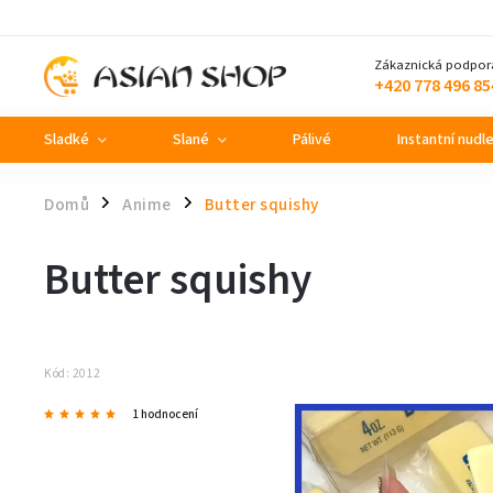
Zákaznická podpor
+420 778 496 85
Sladké
Slané
Pálivé
Instantní nudl
Domů
Anime
Butter squishy
/
/
Butter squishy
Kód:
2012
1 hodnocení