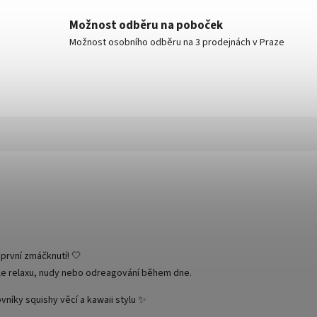
Možnost odběru na poboček
Možnost osobního odběru na 3 prodejnách v Praze
 první zmáčknutí! 🤍
víle relaxu, nudy nebo odreagování během dne.
vníky squishy věcí a kawaii stylu ✨