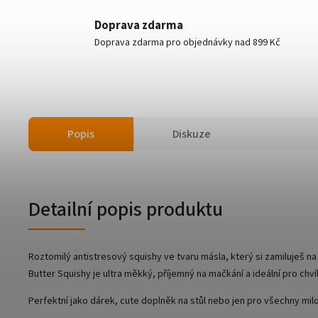
Doprava zdarma
Doprava zdarma pro objednávky nad 899 Kč
Popis
Diskuze
Detailní popis produktu
Roztomilý antistresový squishy ve tvaru másla, který si zamiluješ na
Butter Squishy je ultra měkký, příjemný na mačkání a ideální pro ch
Perfektní jako dárek, cute doplněk na stůl nebo jen pro všechny milo