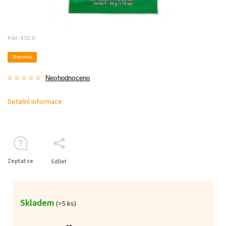
Kód:
430.0
Novinka
Neohodnoceno
Detailní informace
Zeptat se
Sdílet
Skladem
(>5 ks)