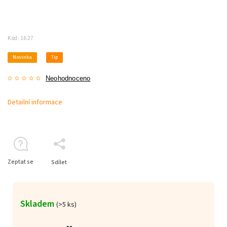
Kód:
1627
Novinka
Tip
Neohodnoceno
Detailní informace
Zeptat se
Sdílet
Skladem
(>5 ks)