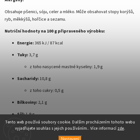
Obsahuje pšenici, sóju, celer a mléko. Může obsahovat stopy korýšů,
ryb, měkkýšů, hořčice a sezamu.
Nutriční hodnoty na 100 g připraveného výrobku:
Energie:
365 kJ / 87 kcal
Tuky:
3,7 g
z toho nasycené mastné kyseliny: 1,9 g
Sacharidy:
10,8 g
z toho cukry: 0,5 g
Bílkoviny:
2,1 g
Sůl:
1,9 g
Tento web používá soubory cookie. Dalším procházením tohoto webu
vyjadřujete souhlas s jejich používáním.. Více informací
zde
.
Nastavení