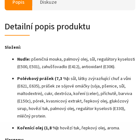
Popis
Diskuze
Detailní popis produktu
Složení:
Nudle:
pšeničná mouka, palmový olej, sůl, regulátory kyselosti
(E500, E501), zahušťovadlo (E412), antioxidant (E306).
Polévkový prášek (7,3 %):
sůl, látky zvýrazňující chuť a vůni
(E621, E635), prášek ze sójové omáčky (sója, pšenice, sůl,
maltodextrin), cukr, dextróza, koření (celer), příchutě, barviva
(E150c), pórek, kvasnicový extrakt, řepkový olej, glukózový
sirup, hovězí tuk, palmový olej, regulátor kyselosti (E330),
mléčný protein.
Kořenící olej (1,8 %):
hovězí tuk, řepkový olej, aroma.
Alergeny: