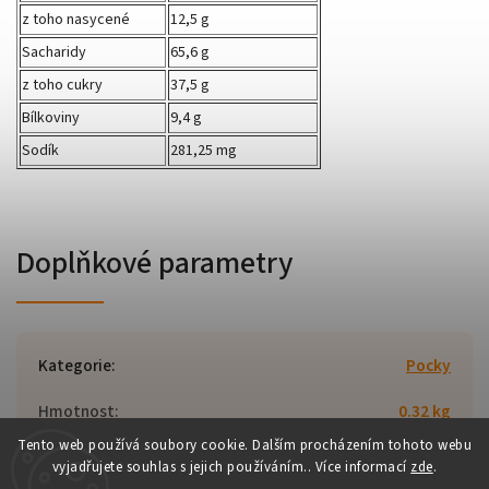
z toho nasycené
12,5 g
Sacharidy
65,6 g
z toho cukry
37,5 g
Bílkoviny
9,4 g
Sodík
281,25 mg
Doplňkové parametry
Kategorie
:
Pocky
Hmotnost
:
0.32 kg
Tento web používá soubory cookie. Dalším procházením tohoto webu
vyjadřujete souhlas s jejich používáním.. Více informací
zde
.