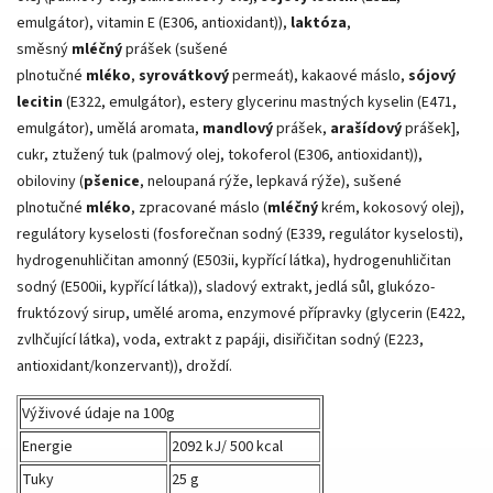
emulgátor), vitamin E (E306, antioxidant)),
laktóza
,
směsný
mléčný
prášek (sušené
plnotučné
mléko
,
syrovátkový
permeát), kakaové máslo,
sójový
lecitin
(E322, emulgátor), estery glycerinu mastných kyselin (E471,
emulgátor), umělá aromata,
mandlový
prášek,
arašídový
prášek],
cukr, ztužený tuk (palmový olej, tokoferol (E306, antioxidant)),
obiloviny (
pšenice
, neloupaná rýže, lepkavá rýže), sušené
plnotučné
mléko
, zpracované máslo (
mléčný
krém, kokosový olej),
regulátory kyselosti (fosforečnan sodný (E339, regulátor kyselosti),
hydrogenuhličitan amonný (E503ii, kypřící látka), hydrogenuhličitan
sodný (E500ii, kypřící látka)), sladový extrakt, jedlá sůl, glukózo-
fruktózový sirup, umělé aroma, enzymové přípravky (glycerin (E422,
zvlhčující látka), voda, extrakt z papáji, disiřičitan sodný (E223,
antioxidant/konzervant)), droždí.
Výživové údaje na 100g
Energie
2092 kJ/ 500 kcal
Tuky
25 g