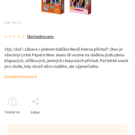
Kód:
99.53
Neohodnoceno
Styl, chuť i zábava v jednom balíčku! Nevíš kterou příchuť? Zkus je
všechny! Lotte Pepero New Jeans tě vezme na sladkou jízdu plnou
křupavých, oříškových, jemných i klasických příchutí. Perfektní snack
pro chvíle, kdy chceš něco malého, ale výjimečného.
Detailní informace
Zeptat se
Sdílet