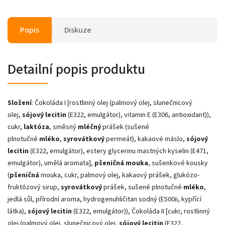
Popis
Diskuze
Detailní popis produktu
Složení
: Čokoláda I [rostlinný olej (palmový olej, slunečnicový
olej,
sójový lecitin
(E322, emulgátor), vitamin E (E306, antioxidant)),
cukr,
laktóza
, směsný
mléčný
prášek (sušené
plnotučné
mléko
,
syrovátkový
permeát), kakaové máslo,
sójový
lecitin
(E322, emulgátor), estery glycerinu mastných kyselin (E471,
emulgátor), umělá aromata],
pšeničná mouka
, sušenkové kousky
(
pšeničná
mouka, cukr, palmový olej, kakaový prášek, glukózo-
fruktózový sirup,
syrovátkový
prášek, sušené plnotučné
mléko
,
jedlá sůl, přírodní aroma, hydrogenuhličitan sodný (E500ii, kypřící
látka),
sójový lecitin
(E322, emulgátor)), Čokoláda II [cukr, rostlinný
olej (palmový olej, slunečnicový olej,
sójový lecitin
(E322,