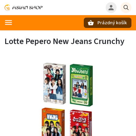
Prázdný košík
Hledat
Lotte Pepero New Jeans Crunchy