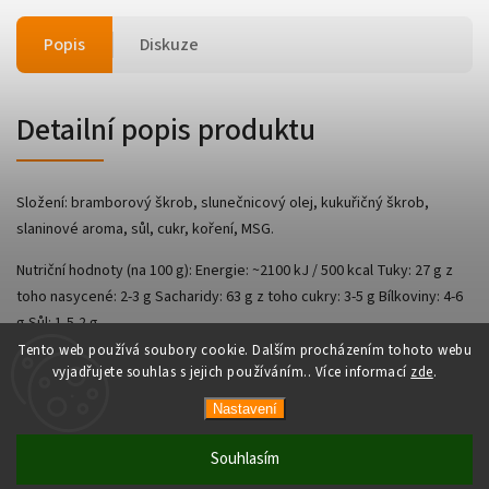
Popis
Diskuze
Detailní popis produktu
Složení: bramborový škrob, slunečnicový olej, kukuřičný škrob,
slaninové aroma, sůl, cukr, koření, MSG.
Nutriční hodnoty (na 100 g): Energie: ~2100 kJ / 500 kcal Tuky: 27 g z
toho nasycené: 2-3 g Sacharidy: 63 g z toho cukry: 3-5 g Bílkoviny: 4-6
g Sůl: 1,5-2 g
Tento web používá soubory cookie. Dalším procházením tohoto webu
vyjadřujete souhlas s jejich používáním.. Více informací
zde
.
Nastavení
Copyright 2026
AsianShop
. Všechna práva vyhrazena.
Vytvořil
Shoptet
| Design
Shoptak.cz
Souhlasím