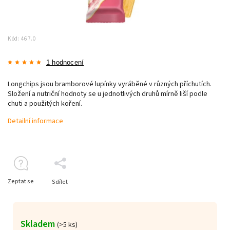
Kód:
467.0
1 hodnocení
Longchips jsou bramborové lupínky vyráběné v různých příchutích.
Složení a nutriční hodnoty se u jednotlivých druhů mírně liší podle
chuti a použitých koření.
Detailní informace
Zeptat se
Sdílet
Skladem
(>5 ks)