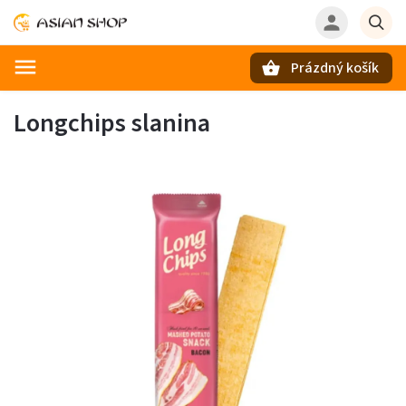
Prázdný košík
Hledat
Longchips slanina