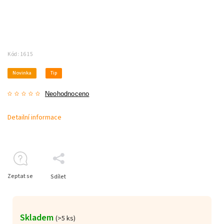
Kód:
1615
Novinka
Tip
Neohodnoceno
Detailní informace
Zeptat se
Sdílet
Skladem
(>5 ks)