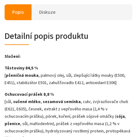
Popis
Diskuze
Detailní popis produktu
Složení:
Těstoviny 84,5 %
[
pšeničná mouka
, palmový olej, sůl, zlepšující látky mouky (E500,
E451), stabilizátor E501, zahušťovadlo E412, antioxidant E306]
Ochucovací prášek 8,8 %
[sůl,
sušené mléko
,
sezamová semínka
, cukr, zvýrazňovače chuti
(E621, E635), česnek, extrakt z vepřového masa (2,4 % v
ochucovacím prášku), pórek, koření, prášek sójové omáčky (
sója
,
pšenice
, sůl, maltodextrin), prášek z vepřového masa (1,2 % v
ochucovacím prášku), hydrolyzovaný rostlinný protein, protispékavá