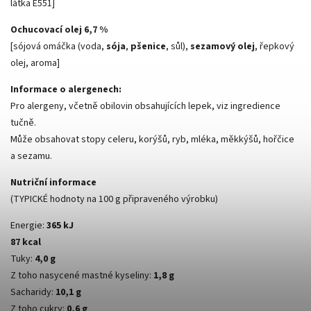
látka E551]
Ochucovací olej 6,7 %
[sójová omáčka (voda,
sója
,
pšenice
, sůl),
sezamový olej
, řepkový
olej, aroma]
Informace o alergenech:
Pro alergeny, včetně obilovin obsahujících lepek, viz ingredience
tučně.
Může obsahovat stopy celeru, korýšů, ryb, mléka, měkkýšů, hořčice
a sezamu.
Nutriční informace
(TYPICKÉ hodnoty na 100 g připraveného výrobku)
Energie:
365 kJ
87 kcal
Tuky:
4,0 g
Z toho nasycené mastné kyseliny:
1,8 g
Sacharidy:
10,1 g
Z toho cukry:
0,6 g