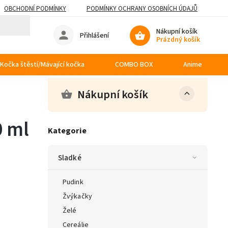
OBCHODNÍ PODMÍNKY
PODMÍNKY OCHRANY OSOBNÍCH ÚDAJŮ
Nákupní košík
Přihlášení
Prázdný košík
Kočka štěstí/Mávající kočka
COMBO BOX
Anime
Nákupní košík
0 ml
Kategorie
Sladké
Pudink
Žvýkačky
Želé
Cereálie