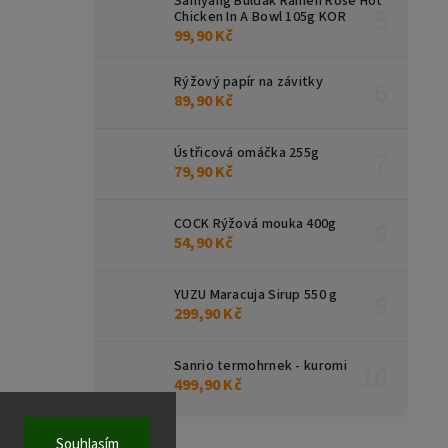
Samyang Buldak Ramen Rose Hot
Chicken In A Bowl 105g KOR
99,90 Kč
Rýžový papír na závitky
89,90 Kč
Ústřicová omáčka 255g
79,90 Kč
COCK Rýžová mouka 400g
54,90 Kč
YUZU Maracuja Sirup 550 g
299,90 Kč
Sanrio termohrnek - kuromi
499,90 Kč
Souhlasím