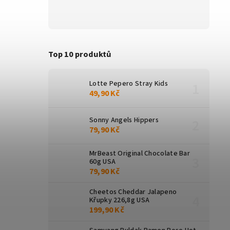
Top 10 produktů
Lotte Pepero Stray Kids
49,90 Kč
Sonny Angels Hippers
79,90 Kč
MrBeast Original Chocolate Bar
60g USA
79,90 Kč
Cheetos Cheddar Jalapeno
Křupky 226,8g USA
199,90 Kč