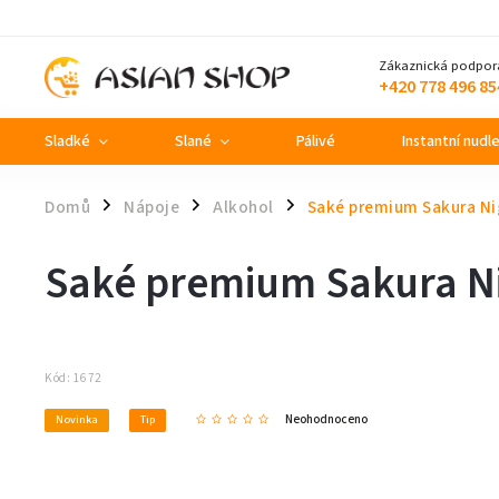
Zákaznická podpor
+420 778 496 85
Sladké
Slané
Pálivé
Instantní nudl
Domů
Nápoje
Alkohol
Saké premium Sakura Nig
/
/
/
Saké premium Sakura Nig
Kód:
1672
Neohodnoceno
Novinka
Tip