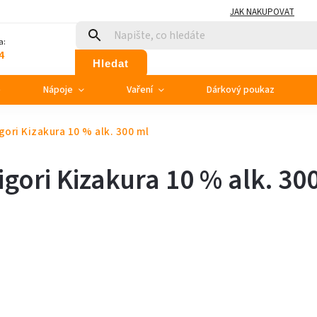
JAK NAKUPOVAT
a:
4
Hledat
e
Nápoje
Vaření
Dárkový poukaz
ori Kizakura 10 % alk. 300 ml
ori Kizakura 10 % alk. 30