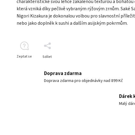
charakteristické svou lehce zakalenou texturou a bohatou 
která vzniká díky pečlivě vybraným rýžovým zrnům. Saké S
Nigori Kizakura je dokonalou volbou pro slavnostní příležit
nebo jako doplněk k sushi a dalším asijským pokrmům.
Zeptat se
Sdílet
Doprava zdarma
Doprava zdarma pro objednávky nad 899 Kč
Dárek 
Malý dár