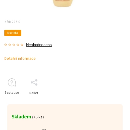
Kód:
293.0
Novinka
Neohodnoceno
Detailní informace
Zeptat se
Sdílet
Skladem
(>5 ks)