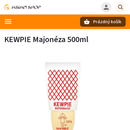
Prázdný košík
Hledat
KEWPIE Majonéza 500ml