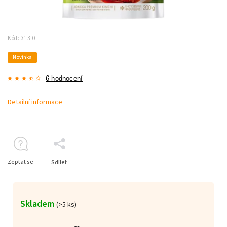
Kód:
313.0
Novinka
6 hodnocení
Detailní informace
Zeptat se
Sdílet
Skladem
(>5 ks)