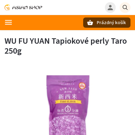
Prázdný košík
Hledat
WU FU YUAN Tapiokové perly Taro
250g