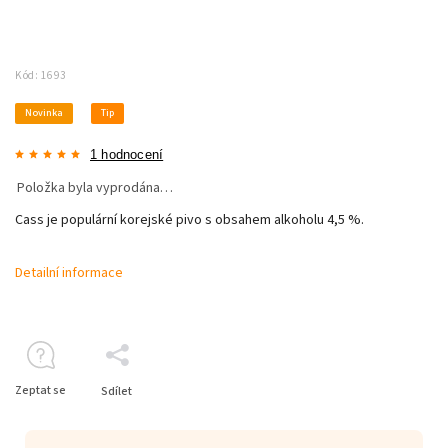
Kód:
1693
Novinka
Tip
1 hodnocení
Položka byla vyprodána…
Cass je populární korejské pivo s obsahem alkoholu 4,5 %.
Detailní informace
Zeptat se
Sdílet