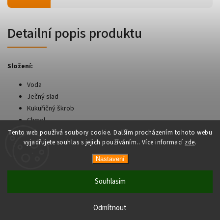
Detailní popis produktu
Složení:
Voda
Ječný slad
Kukuřičný škrob
Chmel
Tento web používá soubory cookie. Dalším procházením tohoto webu
vyjadřujete souhlas s jejich používáním.. Více informací
zde
.
Nastavení
Copyright 2026
AsianShop
. Všechna práva vyhrazena.
Vytvořil
Shoptet
| Design
Shoptak.cz
Souhlasím
Odmítnout