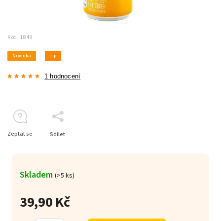
Kód:
1849
Novinka
Tip
1 hodnocení
Zeptat se
Sdílet
Skladem
(>5 ks)
39,90 Kč