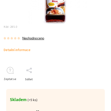
Kód:
285.0
Neohodnoceno
Detailní informace
Zeptat se
Sdílet
Skladem
(>5 ks)