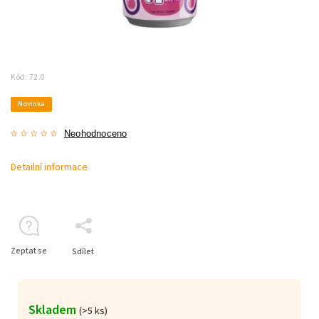
Kód:
72.0
Novinka
Neohodnoceno
Detailní informace
Zeptat se
Sdílet
Skladem
(>5 ks)