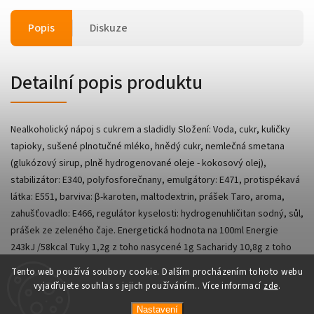
Popis
Diskuze
Detailní popis produktu
Nealkoholický nápoj s cukrem a sladidly Složení: Voda, cukr, kuličky
tapioky, sušené plnotučné mléko, hnědý cukr, nemlečná smetana
(glukózový sirup, plně hydrogenované oleje - kokosový olej),
stabilizátor: E340, polyfosforečnany, emulgátory: E471, protispékavá
látka: E551, barviva: β-karoten, maltodextrin, prášek Taro, aroma,
zahušťovadlo: E466, regulátor kyselosti: hydrogenuhličitan sodný, sůl,
prášek ze zeleného čaje. Energetická hodnota na 100ml Energie
243kJ /58kcal Tuky 1,2g z toho nasycené 1g Sacharidy 10,8g z toho
cukry 9,9g Proteiny 1 g Sůl 0,02g
Tento web používá soubory cookie. Dalším procházením tohoto webu
vyjadřujete souhlas s jejich používáním.. Více informací
zde
.
Nastavení