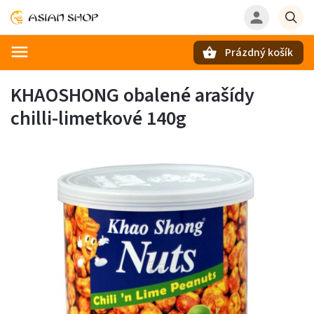
Prázdný košík
Hledat
KHAOSHONG obalené arašídy
chilli-limetkové 140g