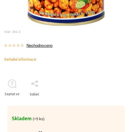
Kód:
296.0
Neohodnoceno
Detailní informace
Zeptat se
Sdílet
Skladem
(>5 ks)