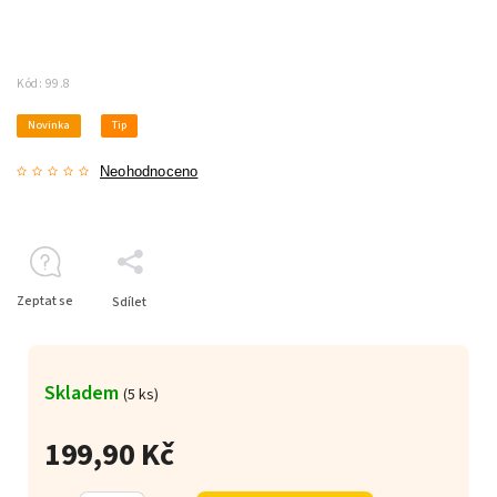
Kód:
99.8
Novinka
Tip
Neohodnoceno
Zeptat se
Sdílet
Skladem
(5 ks)
199,90 Kč