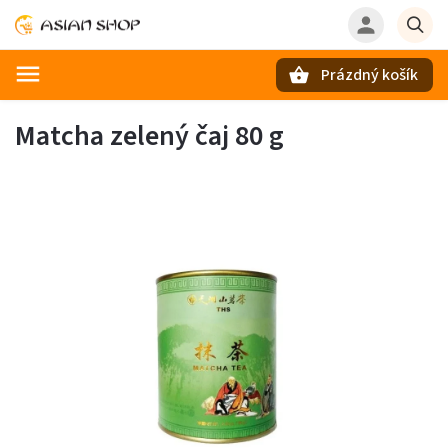
Prázdný košík
Hledat
Matcha zelený čaj 80 g