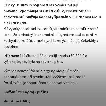
účinky.
Je silný i v boji
proti rakovině a při její
prevenci.
Zpomaluje stárnutí
kvůli vysokému obsahu
antioxidantů.
Snižuje hodnoty špatného LDL cholesterolu
a cukru v krvi.
Má vysoký obsah antioxidantů, vitamínů a minerálů. Kromě
toho, že je vhodný i na samotné pití, má své zastoupení i v
kuchyni do koláčů, zmrzliny, chlazených nápojů, čokolády a
podobně.
Příprava:
1 lžičku na 1 šálek zalijte vodou 70-80 ° C a
vyšlehejte, aby byla na povrchu pěna.
Výrobce neuvádí žádné alergeny. Alergikům však
doporučujeme při prvním užití zvýšené opatrnosti!
Po otevření je doporučeno skladovat v chladu.
Složení:
zelený čaj v prášku
Hmotnost:
80 g