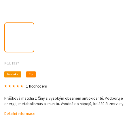
Kód:
1927
Novinka
Tip
1 hodnocení
Prášková matcha z Číny s vysokým obsahem antioxidantů. Podporuje
energii, metabolismus a imunitu. Vhodná do nápojů, koláčů či zmrzliny.
Detailní informace