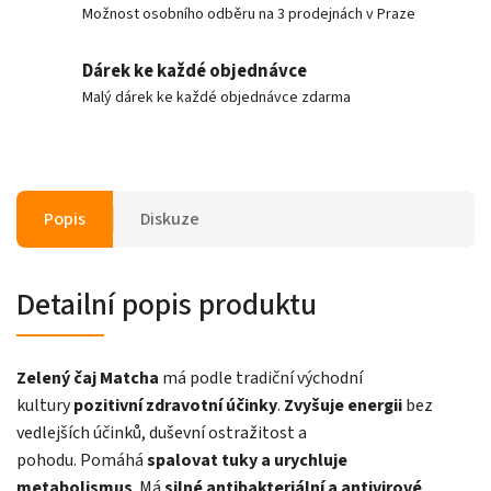
Možnost osobního odběru na 3 prodejnách v Praze
Dárek ke každé objednávce
Malý dárek ke každé objednávce zdarma
Popis
Diskuze
Detailní popis produktu
Zelený čaj Matcha
má podle tradiční východní
kultury
pozitivní zdravotní účinky
.
Zvyšuje energii
bez
vedlejších účinků, duševní ostražitost a
pohodu. Pomáhá
spalovat tuky a urychluje
metabolismus
. Má
silné antibakteriální a antivirové