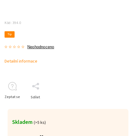
Kód:
394.0
Tip
Neohodnoceno
Detailní informace
Zeptat se
Sdílet
Skladem
(>5 ks)