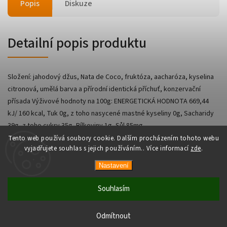
Popis
Diskuze
Detailní popis produktu
Složení: jahodový džus, Nata de Coco, fruktóza, aacharóza, kyselina
citronová, umělá barva a přírodní identická příchuť, konzervační
přísada Výživové hodnoty na 100g: ENERGETICKÁ HODNOTA 669,44
kJ/ 160 kcal, Tuk 0g, z toho nasycené mastné kyseliny 0g, Sacharidy
39g, z toho cukry 35g, Bílkoviny 1g, Sůl 85mg.
Tento web používá soubory cookie. Dalším procházením tohoto webu
vyjadřujete souhlas s jejich používáním.. Více informací
zde
.
Nastavení
Copyright 2026
AsianShop
. Všechna práva vyhrazena.
Vytvořil
Shoptet
| Design
Shoptak.cz
Souhlasím
Odmítnout