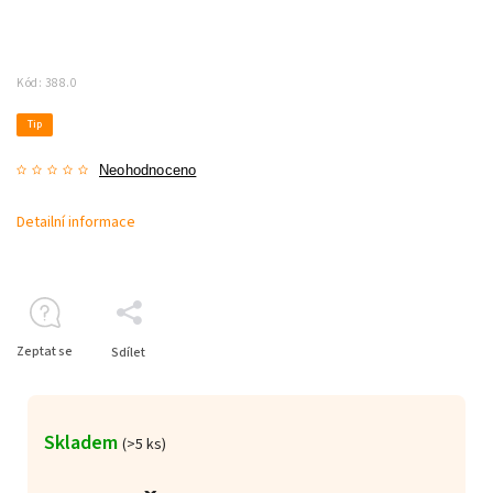
Kód:
388.0
Tip
Neohodnoceno
Detailní informace
Zeptat se
Sdílet
Skladem
(>5 ks)