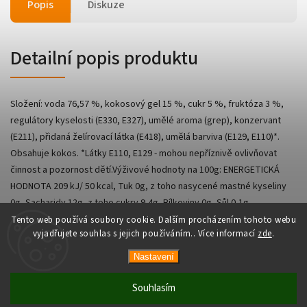
Popis
Diskuze
Detailní popis produktu
Složení: voda 76,57 %, kokosový gel 15 %, cukr 5 %, fruktóza 3 %,
regulátory kyselosti (E330, E327), umělé aroma (grep), konzervant
(E211), přidaná želírovací látka (E418), umělá barviva (E129, E110)*.
Obsahuje kokos. *Látky E110, E129 - mohou nepříznivě ovlivňovat
činnost a pozornost dětí.Výživové hodnoty na 100g: ENERGETICKÁ
HODNOTA 209 kJ/ 50 kcal, Tuk 0g, z toho nasycené mastné kyseliny
0g, Sacharidy 12g, z toho cukry 9,4g, Bílkoviny 0g, Sůl 0,1g.
Tento web používá soubory cookie. Dalším procházením tohoto webu
vyjadřujete souhlas s jejich používáním.. Více informací
zde
.
Nastavení
Copyright 2026
AsianShop
. Všechna práva vyhrazena.
Vytvořil
Shoptet
| Design
Shoptak.cz
Souhlasím