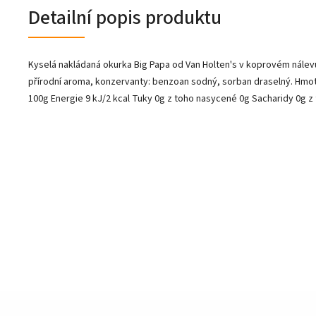
Detailní popis produktu
Kyselá nakládaná okurka Big Papa od Van Holten's v koprovém nálevu Sl
přírodní aroma, konzervanty: benzoan sodný, sorban draselný. Hmo
100g Energie 9 kJ/2 kcal Tuky 0g z toho nasycené 0g Sacharidy 0g z 