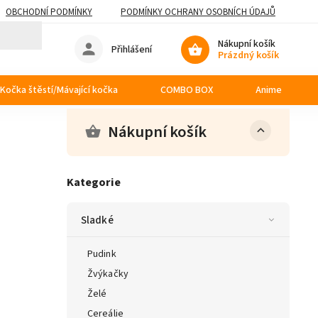
OBCHODNÍ PODMÍNKY
PODMÍNKY OCHRANY OSOBNÍCH ÚDAJŮ
Nákupní košík
Přihlášení
Prázdný košík
Kočka štěstí/Mávající kočka
COMBO BOX
Anime
Nákupní košík
Kategorie
Sladké
Pudink
Žvýkačky
Želé
Cereálie