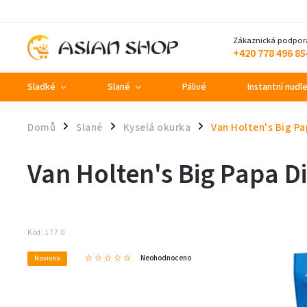
Zákaznická podpor
+420 778 496 85
Sladké
Slané
Pálivé
Instantní nudl
Domů
Slané
Kyselá okurka
Van Holten's Big Pa
/
/
/
Van Holten's Big Papa D
Kód:
177.0
Neohodnoceno
Novinka