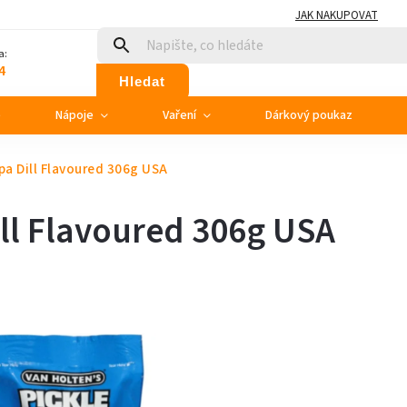
JAK NAKUPOVAT
a:
4
Hledat
e
Nápoje
Vaření
Dárkový poukaz
pa Dill Flavoured 306g USA
ill Flavoured 306g USA