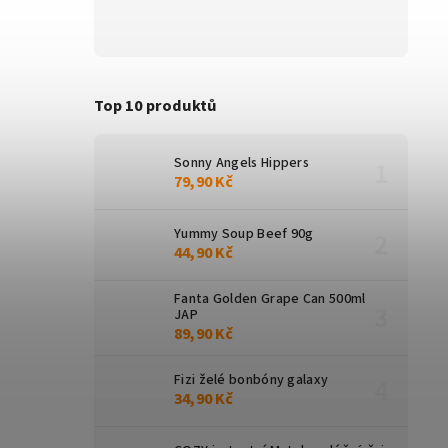
Top 10 produktů
Sonny Angels Hippers
79,90 Kč
Yummy Soup Beef 90g
44,90 Kč
Fanta Golden Grape Can 500ml
JAP
89,90 Kč
Fizi želé bonbóny galaxy
34,90 Kč