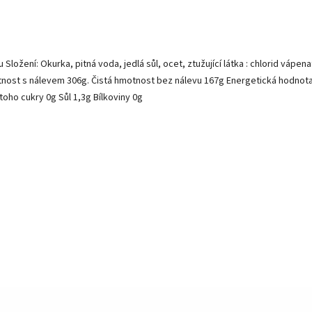
ožení: Okurka, pitná voda, jedlá sůl, ocet, ztužující látka : chlorid vápena
tnost s nálevem 306g. Čistá hmotnost bez nálevu 167g Energetická hodnot
toho cukry 0g Sůl 1,3g Bílkoviny 0g