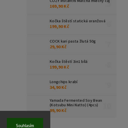
COZY instantní Matcha mléčný čaj
169,90 Kč
Kočka štěstí statická oranžová
199,90 Kč
COCK kari pasta žlutá 50g
29,90 Kč
Kočka štěstí 3in1 bílá
199,90 Kč
Longchips krabí
34,90 Kč
Yamada Fermented Soy Bean
(Kotsubu Mini Natto) (4pcs)
99,90 Kč
Souhlasím