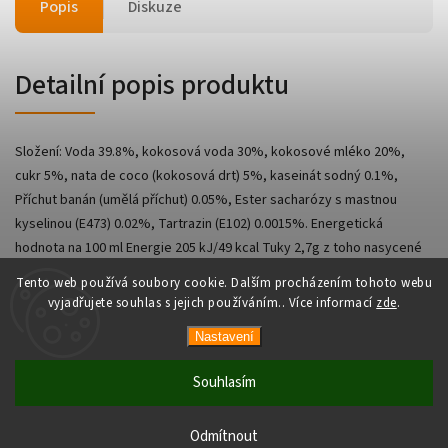
Popis
Diskuze
Detailní popis produktu
Složení: Voda 39.8%, kokosová voda 30%, kokosové mléko 20%,
cukr 5%, nata de coco (kokosová drt) 5%, kaseinát sodný 0.1%,
Příchut banán (umělá příchut) 0.05%, Ester sacharózy s mastnou
kyselinou (E473) 0.02%, Tartrazin (E102) 0.0015%. Energetická
hodnota na 100 ml Energie 205 kJ/49 kcal Tuky 2,7g z toho nasycené
2,5g Sacharidy 6,2g z toho cukry 5,4g Bílkoviny 0g Sůl 0g
Tento web používá soubory cookie. Dalším procházením tohoto webu
vyjadřujete souhlas s jejich používáním.. Více informací
zde
.
Nastavení
Copyright 2026
AsianShop
. Všechna práva vyhrazena.
Vytvořil
Shoptet
| Design
Shoptak.cz
Souhlasím
Odmítnout