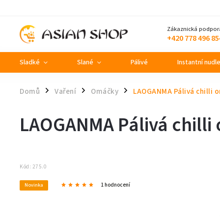
Zákaznická podpor
+420 778 496 85
Sladké
Slané
Pálivé
Instantní nudl
Domů
Vaření
Omáčky
LAOGANMA Pálivá chilli 
/
/
/
LAOGANMA Pálivá chilli
Kód:
275.0
1 hodnocení
Novinka