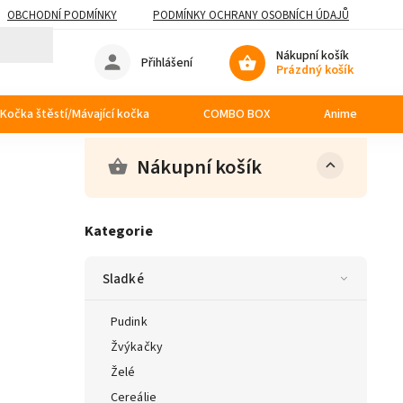
OBCHODNÍ PODMÍNKY
PODMÍNKY OCHRANY OSOBNÍCH ÚDAJŮ
Nákupní košík
Přihlášení
Prázdný košík
Kočka štěstí/Mávající kočka
COMBO BOX
Anime
Nákupní košík
Kategorie
Sladké
Pudink
Žvýkačky
Želé
Cereálie