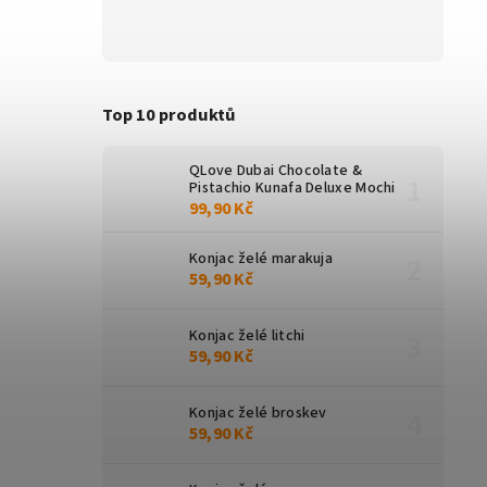
Top 10 produktů
QLove Dubai Chocolate &
Pistachio Kunafa Deluxe Mochi
99,90 Kč
Konjac želé marakuja
59,90 Kč
Konjac želé litchi
59,90 Kč
Konjac želé broskev
59,90 Kč