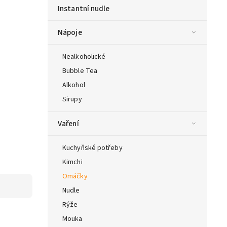
Instantní nudle
Nápoje
Nealkoholické
Bubble Tea
Alkohol
Sirupy
Vaření
Kuchyňské potřeby
Kimchi
Omáčky
Nudle
Rýže
Mouka