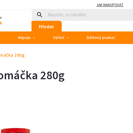
JAK NAKUPOVAT
a:
4
Hledat
e
Nápoje
Vaření
Dárkový poukaz
omáčka 280g
 omáčka 280g