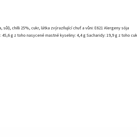
l), chilli 25%, cukr, látka zvýrazňující chuť a vůni: E621 Alergeny sója
 45,6 g z toho nasycené mastné kyseliny: 4,4 g Sacharidy: 19,9 g z toho cuk