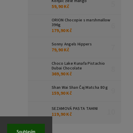
Konjac želé mango
59,90 Kč
ORION Chocopie s marshmallow
396g
179,90 Kč
Sonny Angels Hippers
79,90 Kč
Choco Lake Kunafa Pistachio
Dubai Chocolate
369,90 Kč
Shan Wai Shan Čaj Matcha 80 g
159,90 Kč
SEZAMOVÁ PASTA TAHINI
119,90 Kč
Souhlasím