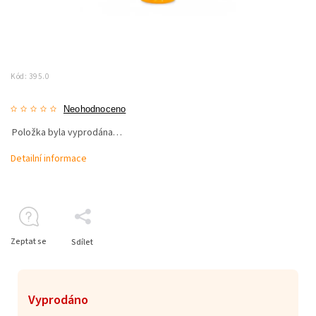
Kód:
395.0
Neohodnoceno
Položka byla vyprodána…
Detailní informace
Zeptat se
Sdílet
Vyprodáno