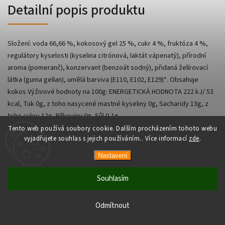
Detailní popis produktu
Složení: voda 66,66 %, kokosový gel 25 %, cukr 4 %, fruktóza 4 %,
regulátory kyselosti (kyselina citrónová, laktát vápenatý), přírodní
aroma (pomeranč), konzervant (benzoát sodný), přidaná želírovací
látka (guma gellan), umělá barviva (E110, E102, E129)*. Obsahuje
kokos Výživové hodnoty na 100g: ENERGETICKÁ HODNOTA 222 kJ/ 53
kcal, Tuk 0g, z toho nasycené mastné kyseliny 0g, Sacharidy 13g, z
toho cukry 12g, Bílkoviny 0g, Sůl 0,1g.
Tento web používá soubory cookie. Dalším procházením tohoto webu
vyjadřujete souhlas s jejich používáním.. Více informací
zde
.
Nastavení
Copyright 2026
AsianShop
. Všechna práva vyhrazena.
Vytvořil
Shoptet
| Design
Shoptak.cz
Souhlasím
Odmítnout