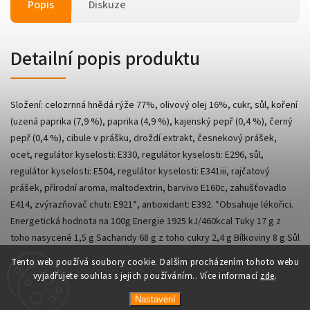
Popis
Diskuze
Detailní popis produktu
Složení: celozrnná hnědá rýže 77%, olivový olej 16%, cukr, sůl, koření
(uzená paprika (7,9 %), paprika (4,9 %), kajenský pepř (0,4 %), černý
pepř (0,4 %), cibule v prášku, droždí extrakt, česnekový prášek,
ocet, regulátor kyselosti: E330, regulátor kyselosti: E296, sůl,
regulátor kyselosti: E504, regulátor kyselosti: E341iii, rajčatový
prášek, přírodní aroma, maltodextrin, barvivo E160c, zahušťovadlo
E414, zvýrazňovač chuti: E921*, antioxidant: E392. *Obsahuje lékořici.
Energetická hodnota na 100g Energie 1925 kJ/460kcal Tuky 17 g z
toho nasycené 1,5 g Sacharidy 68 g z toho cukry 2,4 g Bílkoviny 8 g Sůl
2,5g
Tento web používá soubory cookie. Dalším procházením tohoto webu
vyjadřujete souhlas s jejich používáním.. Více informací
zde
.
Nastavení