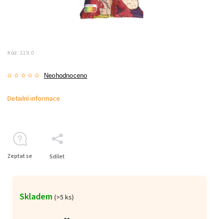
Kód:
119.0
Neohodnoceno
Detailní informace
Zeptat se
Sdílet
Skladem
(>5 ks)