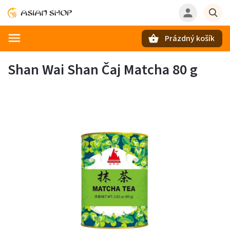
Prázdný košík
Hledat
Shan Wai Shan Čaj Matcha 80 g