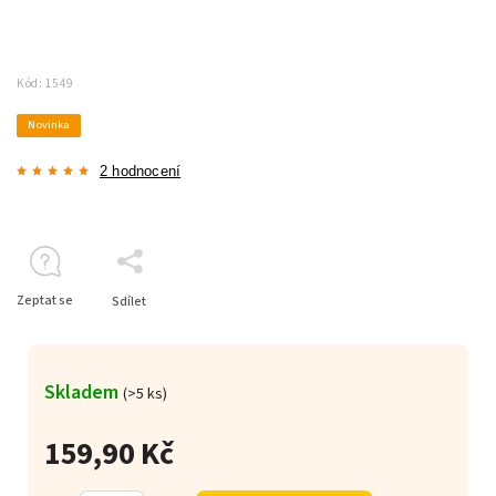
Kód:
1549
Novinka
2 hodnocení
Zeptat se
Sdílet
Skladem
(>5 ks)
159,90 Kč