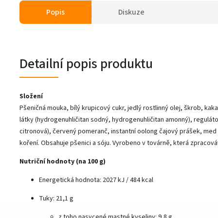
Popis
Diskuze
Detailní popis produktu
Složení
Pšeničná mouka, bílý krupicový cukr, jedlý rostlinný olej, škrob, kak
látky (hydrogenuhličitan sodný, hydrogenuhličitan amonný), regulátor
citronová), červený pomeranč, instantní oolong čajový prášek, med 
koření. Obsahuje pšenici a sóju. Vyrobeno v továrně, která zpracov
Nutriční hodnoty (na 100 g)
Energetická hodnota: 2027 kJ / 484 kcal
Tuky: 21,1 g
z toho nasycené mastné kyseliny: 9,8 g