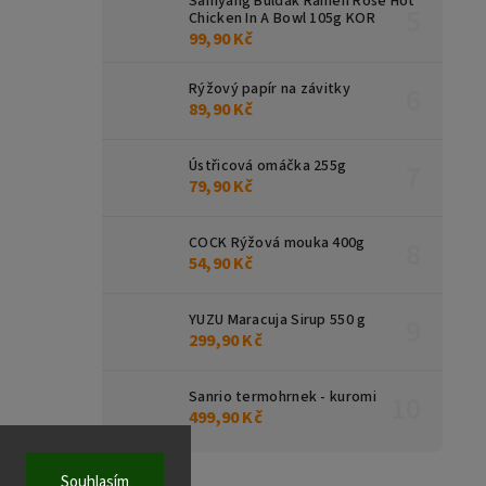
Samyang Buldak Ramen Rose Hot
Chicken In A Bowl 105g KOR
99,90 Kč
Rýžový papír na závitky
89,90 Kč
Ústřicová omáčka 255g
79,90 Kč
COCK Rýžová mouka 400g
54,90 Kč
YUZU Maracuja Sirup 550 g
299,90 Kč
Sanrio termohrnek - kuromi
499,90 Kč
Souhlasím