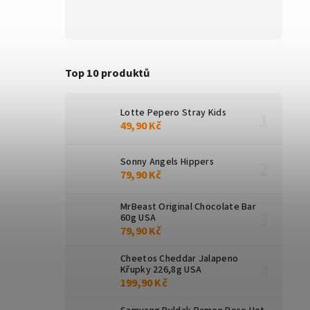
Top 10 produktů
Lotte Pepero Stray Kids
49,90 Kč
Sonny Angels Hippers
79,90 Kč
MrBeast Original Chocolate Bar
60g USA
79,90 Kč
Cheetos Cheddar Jalapeno
Křupky 226,8g USA
199,90 Kč