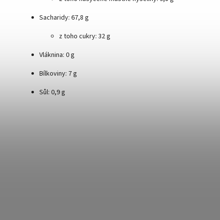
Sacharidy: 67,8 g
z toho cukry: 32 g
Vláknina: 0 g
Bílkoviny: 7 g
Sůl: 0,9 g