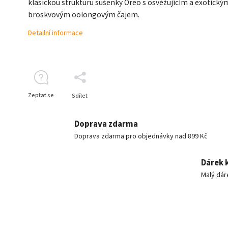
klasickou strukturu sušenky Oreo s osvěžujícím a exotický
broskvovým oolongovým čajem.
Detailní informace
Zeptat se
Sdílet
Doprava zdarma
Doprava zdarma pro objednávky nad 899 Kč
Dárek 
Malý dár