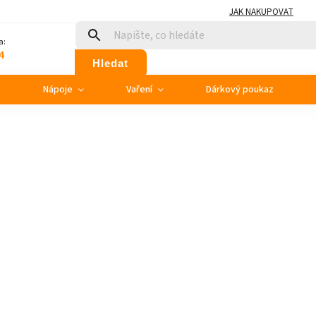
JAK NAKUPOVAT
a:
4
Hledat
e
Nápoje
Vaření
Dárkový poukaz