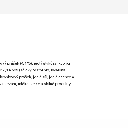
aový prášek (4,4 %), jedlá glukóza, kypřící
 kyselosti (sójový fosfolipid, kyselina
broskvový prášek, jedlá sůl, jedlá esence a
ává sezam, mléko, vejce a obilné produkty.