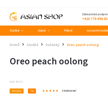
Zákaznická podpor
+420 778 496 85
Sladké
Slané
Pálivé
Instantní nudl
Domů
Sladké
Sušenky
Oreo peach oolong
/
/
/
Oreo peach oolong
Kód:
99.41
1 hodnocení
Novinka
Tip