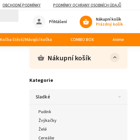
OBCHODNÍ PODMÍNKY
PODMÍNKY OCHRANY OSOBNÍCH ÚDAJŮ
Nákupní košík
Přihlášení
Prázdný košík
Kočka štěstí/Mávající kočka
COMBO BOX
Anime
Nákupní košík
Kategorie
Sladké
Pudink
Žvýkačky
Želé
Cereálie