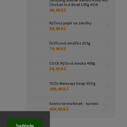
Samyang Buldak Ramen Rose Hot
Chicken In A Bowl 105g KOR
99,90 Kč
Rýžový papír na závitky
89,90 Kč
Ústřicová omáčka 255g
79,90 Kč
COCK Rýžová mouka 400g
54,90 Kč
YUZU Maracuja Sirup 550 g
299,90 Kč
Sanrio termohrnek - kuromi
499,90 Kč
Souhlasím