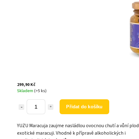
299,90 Kč
Skladem
(>5 ks)
Přidat do košíku
YUZU Maracuja zaujme nasládlou ovocnou chutí a vůní plod
exotické maracuji. Vhodné k přípravě alkoholických i