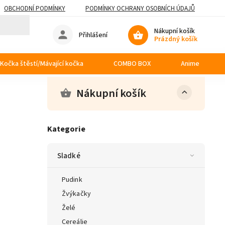
OBCHODNÍ PODMÍNKY
PODMÍNKY OCHRANY OSOBNÍCH ÚDAJŮ
Nákupní košík
Přihlášení
Prázdný košík
Kočka štěstí/Mávající kočka
COMBO BOX
Anime
Nákupní košík
Kategorie
Sladké
Pudink
Žvýkačky
Želé
Cereálie