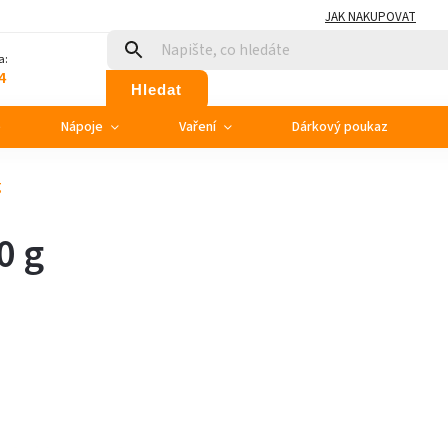
JAK NAKUPOVAT
a:
4
Hledat
e
Nápoje
Vaření
Dárkový poukaz
g
0 g