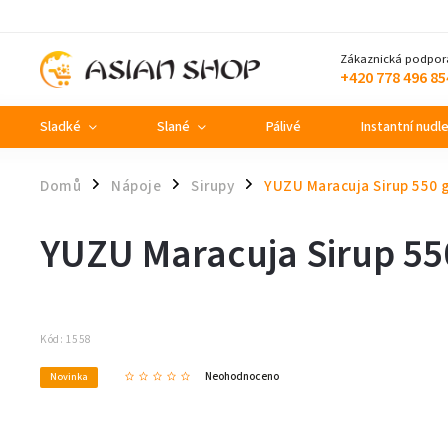
Zákaznická podpor
+420 778 496 85
Sladké
Slané
Pálivé
Instantní nudl
Domů
Nápoje
Sirupy
YUZU Maracuja Sirup 550 
/
/
/
YUZU Maracuja Sirup 55
Kód:
1558
Neohodnoceno
Novinka