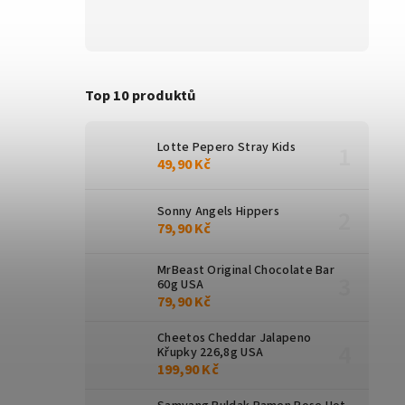
Top 10 produktů
Lotte Pepero Stray Kids
49,90 Kč
Sonny Angels Hippers
79,90 Kč
MrBeast Original Chocolate Bar
60g USA
79,90 Kč
Cheetos Cheddar Jalapeno
Křupky 226,8g USA
199,90 Kč