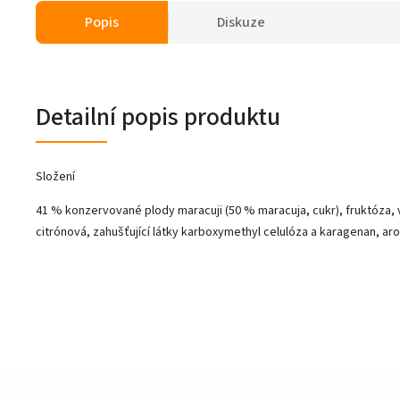
Popis
Diskuze
Detailní popis produktu
Složení
41 % konzervované plody maracuji (50 % maracuja, cukr), fruktóza, v
citrónová, zahušťující látky karboxymethyl celulóza a karagenan, ar