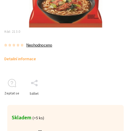
Kód:
213.0
Neohodnoceno
Detailní informace
Zeptat se
Sdílet
Skladem
(>5 ks)