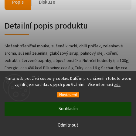
Popis
Diskuze
Detailní popis produktu
Složení: pšeničná mouka, sušené kimchi, chilli prášek, zeleninové
aroma, sušená zelenina, glukózový sirup, palmový olej, koření,
extrakt z červené papriky, sójová omáčka. Nutriční hodnoty (na 100g):
Energie: cca 480 kcal Bílkoviny: cca 8 g Tuky: cca 16 g Sacharidy: cca
72 g Sůl: cca 4-5 g
Tento web používá soubory cookie. Dalším procházením tohoto webu
vyjadřujete souhlas s jejich používáním.. Více informací
zde
.
Nastavení
Copyright 2026
AsianShop
. Všechna práva vyhrazena.
Vytvořil
Shoptet
| Design
Shoptak.cz
Souhlasím
Odmítnout