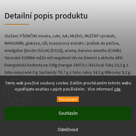
Detailní popis produktu
Složení: PŠENIČNÁ mouka, cukr, tuk, MLÉKO, MLÉČNÝ výrobek,
MARGARÍN, glukóza, sůl, kvasnicový extrakt / prášek do pečiva,
emulgátor [lecitin (SOJA) (E322)], aroma, barvivo annatto (E160b).
Varování: E160bb může mít negativní vliv na činnost a aktivitu dětí.
Energetická hodnota na 100g Energie 1807 kJ /432 kcal Tuky 10,3 g z
toho nasycené 0 g Sacharidy 76,7 g z toho cukry 34,5 g Bílkoviny 9,2 g
Sůl 0,83 g
Tento web používá soubory cookie. Dalším procházením tohoto webu
vyjadřujete souhlas s jejich používáním.. Více informací
zde
.
Nastavení
Copyright 2026
AsianShop
. Všechna práva vyhrazena.
Vytvořil
Shoptet
| Design
Shoptak.cz
Souhlasím
Odmítnout