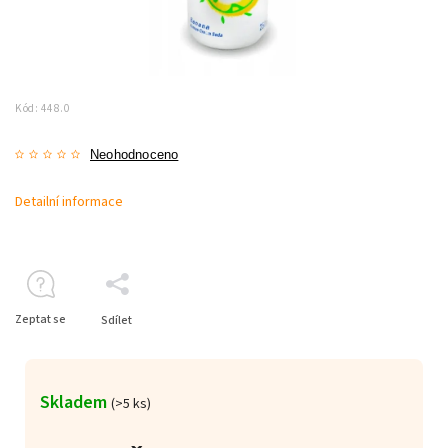
Kód:
448.0
Neohodnoceno
Detailní informace
Zeptat se
Sdílet
Skladem
(>5 ks)