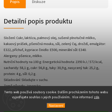
Popis
Diskuze
Detailní popis produktu
Složení: Cukr, laktóza, palmový olej, sušené plnotučné mléko,
kakaový prášek, pšeničná mouka, sůl, zelený čaj, droždí, emulgátor:
E322, příchuť, kypriace činidlo: E500, minerální sůl: E340.
Alergeny: pšenice, mléko.
Nutriční hodnoty na 100 g: Energetická hodnota: 2393 kJ / 572 kcal,
sacharidy: 58,1 g, cukr: 56,8 g, tuky: 30,9 g, nasycený tuk: 25,2 g,
protein: 4 g, sůl: 0,2 g.
Skladování: Skladujte v suchu.
Země původu: Japonsko.
Tento web používá soubory cookie. Dalším procházením tohoto webu
vyjadřujete souhlas s jejich používáním.. Více informací
zde
.
Nastavení
Copyright 2026
AsianShop
. Všechna práva vyhrazena.