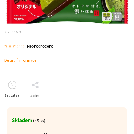
Kód:
115.3
Neohodnoceno
Detailní informace
Zeptat se
Sdílet
Skladem
(>5 ks)