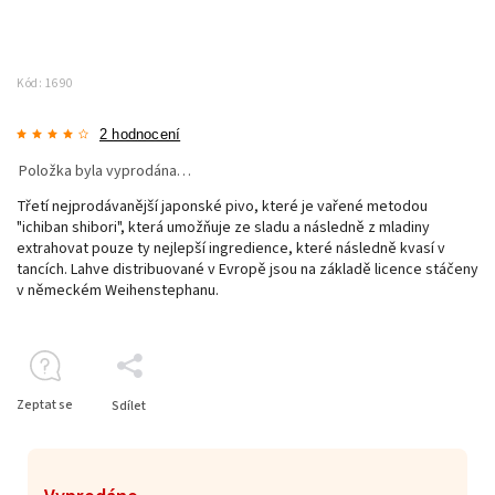
Kód:
1690
2 hodnocení
Položka byla vyprodána…
Třetí nejprodávanější japonské pivo, které je vařené metodou
"ichiban shibori", která umožňuje ze sladu a následně z mladiny
extrahovat pouze ty nejlepší ingredience, které následně kvasí v
tancích. Lahve distribuované v Evropě jsou na základě licence stáčeny
v německém Weihenstephanu.
Zeptat se
Sdílet