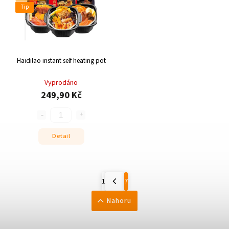
Tip
Haidilao instant self heating pot
Vyprodáno
249,90 Kč
Detail
1
7
Nahoru