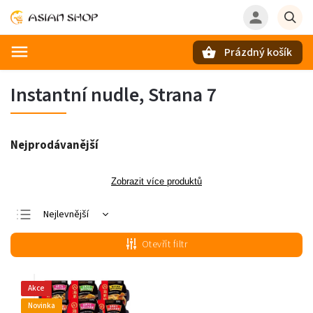
Prázdný košík
Hledat
Instantní nudle
, Strana 7
Nejprodávanější
Zobrazit více produktů
Nejlevnější
Nejdražší
Otevřít filtr
Nejprodávanější
Abecedně
Akce
Novinka