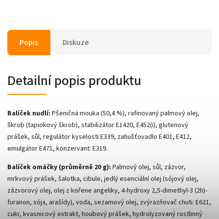
Popis
Diskuze
Detailní popis produktu
Balíček nudlí:
Pšeničná mouka (50,4 %), rafinovaný palmový olej,
škrob (tapiokový škrob), stabilizátor E1420, E452(i), glutenový
prášek, sůl, regulátor kyselosti E339, zahušťovadlo E401, E412,
emulgátor E471, konzervant: E319.
Balíček omáčky (průměrně 20 g):
Palmový olej, sůl, zázvor,
mrkvový prášek, šalotka, cibule, jedlý esenciální olej (sójový olej,
zázvorový olej, olej z kořene angeliky, 4-hydroxy 2,5-dimethyl-3 (2h)-
furanon, sója, arašídy), voda, sezamový olej, zvýrazňovač chuti: E621,
cukr, kvasnicový extrakt, houbový prášek, hydrolyzovaný rostlinný