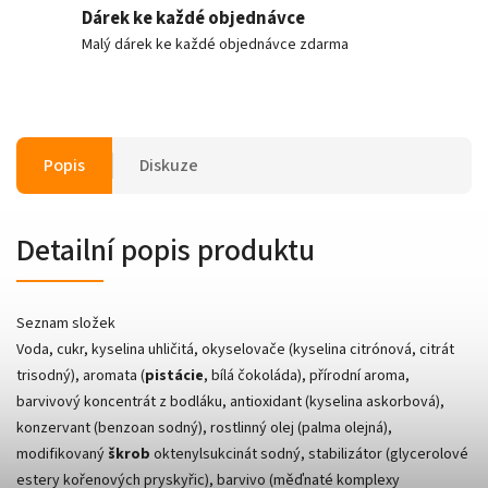
Dárek ke každé objednávce
Malý dárek ke každé objednávce zdarma
Popis
Diskuze
Detailní popis produktu
Seznam složek
Voda, cukr, kyselina uhličitá, okyselovače (kyselina citrónová, citrát
trisodný), aromata (
pistácie
, bílá čokoláda), přírodní aroma,
barvivový koncentrát z bodláku, antioxidant (kyselina askorbová),
konzervant (benzoan sodný), rostlinný olej (palma olejná),
modifikovaný
škrob
oktenylsukcinát sodný, stabilizátor (glycerolové
estery kořenových pryskyřic), barvivo (měďnaté komplexy